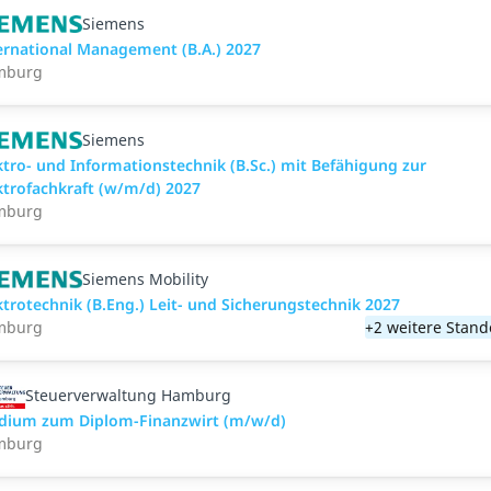
Siemens
ernational Management (B.A.) 2027
mburg
Siemens
ktro- und Informationstechnik (B.Sc.) mit Befähigung zur
ktrofachkraft (w/m/d) 2027
mburg
Siemens Mobility
ktrotechnik (B.Eng.) Leit- und Sicherungstechnik 2027
mburg
+2 weitere Stand
Steuerverwaltung Hamburg
dium zum Diplom-Finanzwirt (m/w/d)
mburg