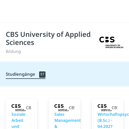
CBS University of Applied
Sciences
Bildung
Studiengänge
97
CBS University of Applied Sciences
CBS University of Applied Scie
CBS Univ
Soziale
Sales
Wirtschaftspsy
Arbeit
Management
(B.Sc.) -
und
&
04.2027