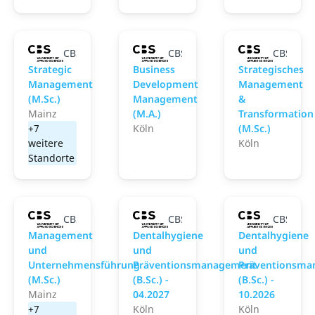
CBS University of Applied Sciences
CBS University of Applied Scie
CBS Univ
Strategic
Business
Strategisches
Management
Development
Management
(M.Sc.)
Management
&
Mainz
(M.A.)
Transformation
+7
Köln
(M.Sc.)
weitere
Köln
Standorte
CBS University of Applied Sciences
CBS University of Applied Scie
CBS Univ
Management
Dentalhygiene
Dentalhygiene
und
und
und
Unternehmensführung
Präventionsmanagement
Präventionsma
(M.Sc.)
(B.Sc.) -
(B.Sc.) -
Mainz
04.2027
10.2026
+7
Köln
Köln