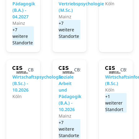
Pädagogik
Vertriebspsychologie
Köln
(B.A.) -
(M.Sc.)
04.2027
Mainz
Mainz
+7
+7
weitere
weitere
Standorte
Standorte
CBS University of Applied Sciences
CBS University of Applied Scie
CBS Univ
Wirtschaftspsychologie
Soziale
Wirtschaftsinfo
(B.Sc.) -
Arbeit
(B.Sc.)
10.2026
und
Köln
Köln
Pädagogik
+1
(B.A.) -
weiterer
10.2026
Standort
Mainz
+7
weitere
Standorte