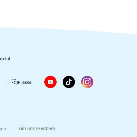
ortal
Presse
gen
Gib uns Feedback