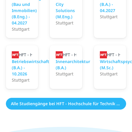
(Bau und
City
(B.A.) -
Immobilien)
Solutions
04.2027
(B.Eng.) -
(M.Eng.)
Stuttgart
04.2027
Stuttgart
Stuttgart
HFT - Hochschule für Technik Stuttgart
HFT - Hochschule für Technik Stutt
HFT - Hochsc
Betriebswirtschaft
Innenarchitektur
Wirtschaftspsy
(B.A.) -
(B.A.)
(M.Sc.)
10.2026
Stuttgart
Stuttgart
Stuttgart
Alle Studiengänge bei HFT - Hochschule für Technik Stuttgart (56)