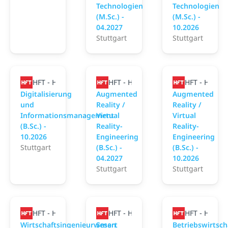
Technologien
Technologien
(M.Sc.) -
(M.Sc.) -
04.2027
10.2026
Stuttgart
Stuttgart
HFT - Hochschule für Technik Stuttgart
HFT - Hochschule für Technik Stutt
HFT - Hochsc
Digitalisierung
Augmented
Augmented
und
Reality /
Reality /
Informationsmanagement
Virtual
Virtual
(B.Sc.) -
Reality-
Reality-
10.2026
Engineering
Engineering
Stuttgart
(B.Sc.) -
(B.Sc.) -
04.2027
10.2026
Stuttgart
Stuttgart
HFT - Hochschule für Technik Stuttgart
HFT - Hochschule für Technik Stutt
HFT - Hochsc
Wirtschaftsingenieurwesen
Smart
Betriebswirtsch