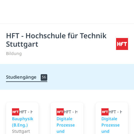
HFT - Hochschule für Technik
Stuttgart
Bildung
Studiengänge
56
HFT - Hochschule für Technik Stuttgart
HFT - Hochschule für Technik Stutt
HFT - Hochsc
Bauphysik
Digitale
Digitale
(B.Eng.)
Prozesse
Prozesse
Stuttgart
und
und