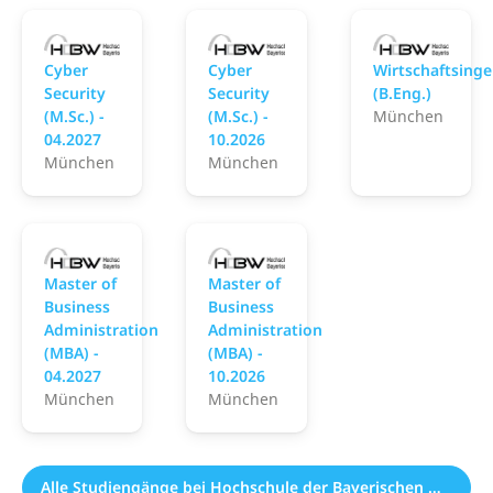
Hochschule der Bayerischen Wirtschaft
Hochschule der Bayeris
H
Cyber
Cyber
Wirtschaftsing
Security
Security
(B.Eng.)
(M.Sc.) -
(M.Sc.) -
München
04.2027
10.2026
München
München
Hochschule der Bayerischen Wirtschaft
Hochschule der Bayeris
Master of
Master of
Business
Business
Administration
Administration
(MBA) -
(MBA) -
04.2027
10.2026
München
München
Alle Studiengänge bei Hochschule der Bayerischen Wirtschaft (11)