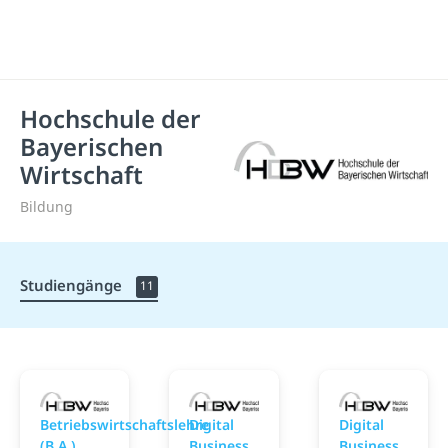
Hochschule der
Bayerischen
Wirtschaft
Bildung
Studiengänge
11
Hochschule der Bayerischen Wirtschaft
Hochschule der Bayeris
H
Betriebswirtschaftslehre
Digital
Digital
(B.A.)
Business
Business