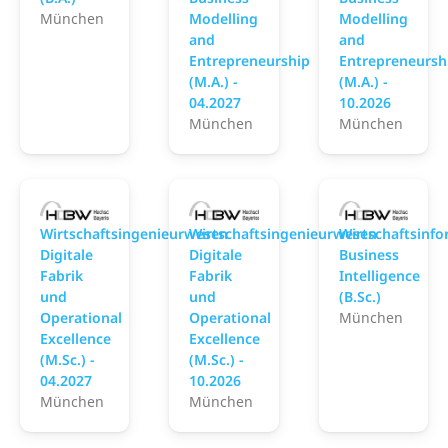
München
Modelling
Modelling
and
and
Entrepreneurship
Entrepreneursh
(M.A.) -
(M.A.) -
04.2027
10.2026
München
München
Hochschule der Bayerischen Wirtschaft
Hochschule der Bayeris
H
Wirtschaftsingenieurwesen
Wirtschaftsingenieurwesen
Wirtschaftsinfo
Digitale
Digitale
Business
Fabrik
Fabrik
Intelligence
und
und
(B.Sc.)
Operational
Operational
München
Excellence
Excellence
(M.Sc.) -
(M.Sc.) -
04.2027
10.2026
München
München