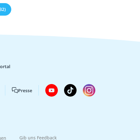
32)
ortal
Presse
gen
Gib uns Feedback