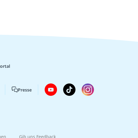
ortal
Presse
gen
Gib uns Feedback