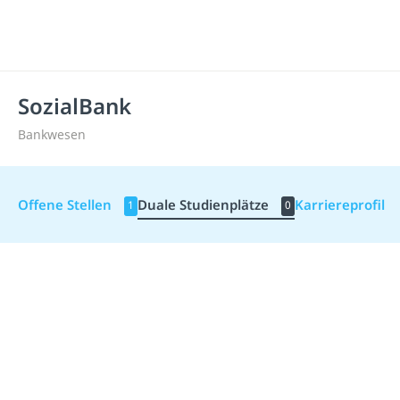
SozialBank
Bankwesen
Offene Stellen
Duale Studienplätze
Karriereprofil
1
0