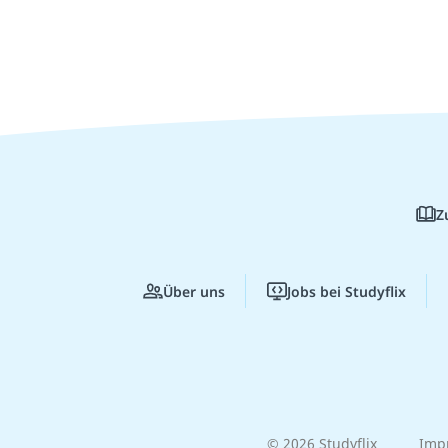
Z
Über uns
Jobs bei Studyflix
© 2026 Studyflix
Imp