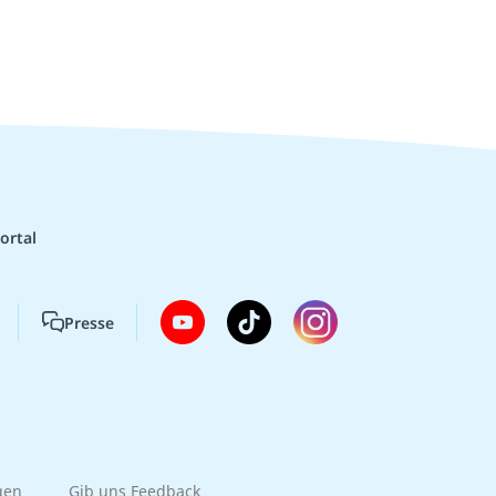
ortal
Presse
gen
Gib uns Feedback