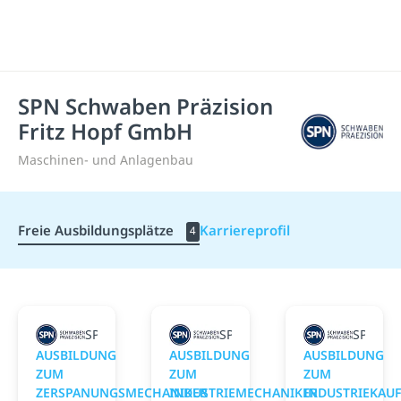
SPN Schwaben Präzision
Fritz Hopf GmbH
Maschinen- und Anlagenbau
Freie Ausbildungsplätze
Karriereprofil
4
SPN Schwaben Präzision Fritz Hopf GmbH
SPN Schwaben Präzision Frit
SPN Sch
AUSBILDUNG
AUSBILDUNG
AUSBILDUNG
ZUM
ZUM
ZUM
ZERSPANUNGSMECHANIKER
INDUSTRIEMECHANIKER
INDUSTRIEKAU