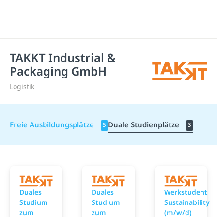
TAKKT Industrial &
Packaging GmbH
Logistik
Freie Ausbildungsplätze
Duale Studienplätze
5
3
TAKKT Industrial & Packaging GmbH
TAKKT Industrial & Packag
TAKKT
Duales
Duales
Werkstudent
Studium
Studium
Sustainability
zum
zum
(m/w/d)