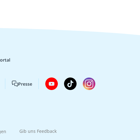
ortal
Presse
gen
Gib uns Feedback