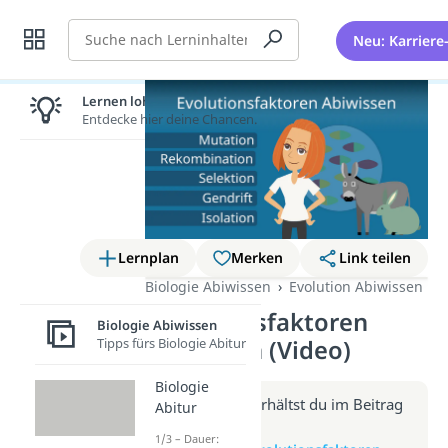
Suche
Neu: Karriere
Lernen lohnt sich!
Entdecke hier deine Chancen.
Lernplan
Merken
Link teilen
Biologie Abiwissen
Evolution Abiwissen
Evolutionsfaktoren
Biologie Abiwissen
Tipps fürs Biologie Abitur
Abiwissen (Video)
Biologie
Weitere Infos erhältst du im Beitrag
Abitur
zum Video
1/3 – Dauer: