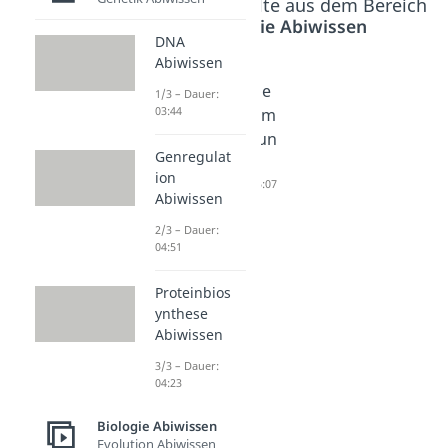
Beliebte Inhalte aus dem Bereich
Biologie Abiwissen
DNA
Abiwissen
Homolo
Periode
1/3 – Dauer:
03:44
gie und
nsystem
Analogie
Erklärun
Genregulat
Abiwisse
g
ion
n
Dauer: 05:07
Abiwissen
Dauer: 05:03
2/3 – Dauer:
04:51
Proteinbios
ynthese
Abiwissen
3/3 – Dauer:
04:23
Biologie Abiwissen
Evolution Abiwissen