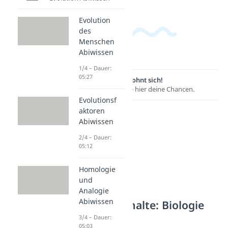
Evolution
des
Menschen
Abiwissen
1/4 – Dauer:
05:27
Lernen lohnt sich!
Entdecke hier deine Chancen.
Evolutionsf
aktoren
Abiwissen
2/4 – Dauer:
05:12
Homologie
und
Analogie
Abiwissen
Weitere Inhalte: Biologie
Abiwissen
3/4 – Dauer:
05:03