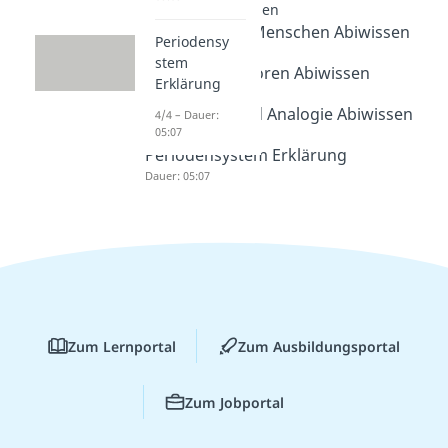
Evolution Abiwissen
Evolution des Menschen Abiwissen
Periodensy
Dauer: 05:27
stem
Evolutionsfaktoren Abiwissen
Erklärung
Dauer: 05:12
Homologie und Analogie Abiwissen
4/4 – Dauer:
05:07
Dauer: 05:03
Periodensystem Erklärung
Dauer: 05:07
Zum Lernportal
Zum Ausbildungsportal
Zum Jobportal