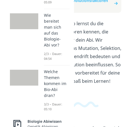
zum Beitrag: Evolutionsfaktoren
05:09
Abiwissen
Wie
bereitet
In diesem Video lernst du die
man sich
Evolutionsfaktoren kennen, die
auf das
Biologie-
wichtig sind für dein Abi. Wir
Abi vor?
erklären dir, was Mutation, Selektion,
2/3 – Dauer:
Isolation und Gendrift bedeuten und
04:54
wie sie die Evolution beeinflussen. So
Welche
bist du bestens vorbereitet für deine
Themen
Prüfung. Viel Spaß beim Lernen!
kommen im
Bio-Abi
dran?
3/3 – Dauer:
05:10
Biologie Abiwissen
Genetik Abiwissen