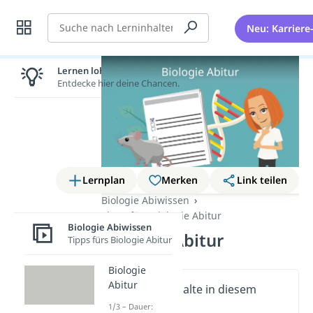
Suche
Neu: Karriere
Lernen lohnt sich!
Entdecke hier deine Chancen.
Lernplan
Merken
Link teilen
Biologie Abiwissen
Tipps fürs Biologie Abitur
Biologie Abiwissen
Biologie Abitur
Tipps fürs Biologie Abitur
Biologie
Abitur
Wichtige Inhalte in diesem
Video
1/3 – Dauer: