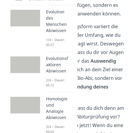
Fachwissen verfügen, sondern es
Evolution
auch praktisch anwenden können.
des
Menschen
Je nach Prüfungsform variiert die
Abiwissen
Intensität und der Umfang, wie du
1/4 – Dauer:
darüber abgefragt wirst. Deswegen
05:27
ist es wichtig, dass du dir vor Augen
Evolutionsf
führst: nicht nur das
Auswendig
aktoren
lernen
bringt dich an dein Ziel einer
Abiwissen
guten Note im Bio-Abi, sondern vor
2/4 – Dauer:
05:12
allem die
Anwendung deines
Wissens
!
Homologie
und
Doch wie bereitest du dich denn am
Analogie
besten auf die Abiturprüfung vor?
Abiwissen
Das erfährst du jetzt! Wenn du eine
3/4 – Dauer:
05:03