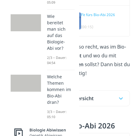
05:09
Fit fürs Bio-Abi 2026
Wie
bereitet
(00:15)
man sich
auf das
Biologie-
Du weißt nicht so recht, was im Bio-
Abi vor?
Abi
dran kommt
und wo du mit
2/3 – Dauer:
04:54
Lernen
anfangen
sollst? Dann bist du
hier genau richtig!
Welche
Themen
kommen im
Bio-Abi
Inhaltsübersicht
dran?
3/3 – Dauer:
05:10
Fit fürs Bio-Abi 2026
Biologie Abiwissen
Genetik Abiwissen