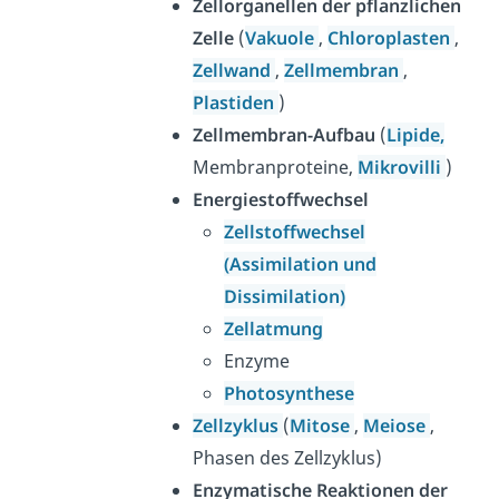
Zellorganellen der pflanzlichen
Zelle
(
Vakuole
,
Chloroplasten
,
Zellwand
,
Zellmembran
,
Plastiden
)
Zellmembran-Aufbau
(
Lipide,
Membranproteine,
Mikrovilli
)
Energiestoffwechsel
Zellstoffwechsel
(Assimilation und
Dissimilation)
Zellatmung
Enzyme
Photosynthese
Zellzyklus
(
Mitose
,
Meiose
,
Phasen des Zellzyklus)
Enzymatische Reaktionen der