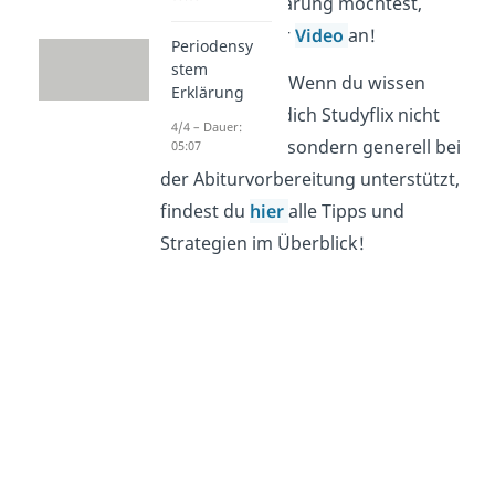
schnellere Erklärung möchtest,
schau dir unser
Video
an!
Periodensy
stem
Gut zu wissen:
Wenn du wissen
Erklärung
möchtest, wie dich Studyflix nicht
4/4 – Dauer:
nur im Bio-Abi, sondern generell bei
05:07
der Abiturvorbereitung unterstützt,
findest du
hier
alle Tipps und
Strategien im Überblick!