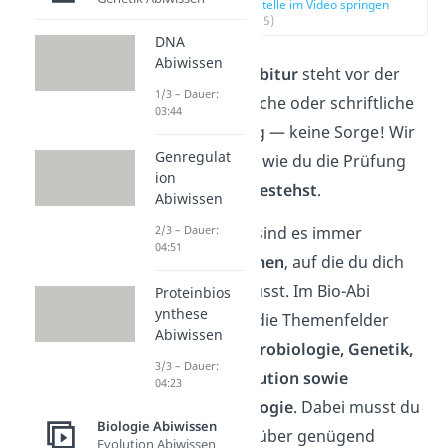
zur Stelle im Video springen
(00:15)
DNA
Abiwissen
Das
Biologie-Abitur
steht vor der
1/3 – Dauer:
Tür. Ob mündliche oder schriftliche
03:44
Bio-Abi Prüfung — keine Sorge! Wir
Genregulat
zeigen dir hier, wie du die Prüfung
ion
auf jeden Fall
bestehst
.
Abiwissen
2/3 – Dauer:
Grundsätzlich sind es immer
04:51
dieselben
Themen
, auf die du dich
vorbereiten musst. Im Bio-Abi
Proteinbios
ynthese
gehören dazu die Themenfelder
Abiwissen
Zytologie, Neurobiologie, Genetik,
3/3 – Dauer:
Ökologie, Evolution sowie
04:23
Verhaltensbiologie
. Dabei musst du
Biologie Abiwissen
aber nicht nur über genügend
Evolution Abiwissen