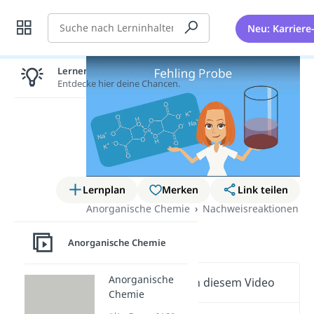
Suche
Neu: Karriere
Lernen lohnt sich!
Entdecke hier deine Chancen.
Lernplan
Merken
Link teilen
Anorganische Chemie
Nachweisreaktionen
Fehling Probe
Anorganische Chemie
Anorganische
Wichtige Inhalte in diesem Video
Chemie