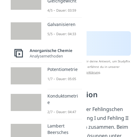
Gleichgewicht
4/5 – Dauer: 03:59
Galvanisieren
5/5 – Dauer: 04:33
Anorganische Chemie
Analysemethoden
Nach Beantwortung speichern wir deine Antwort, um Studyflix
zu verbessern. Mehr dazu erfährst du in unserer
Potentiometrie
Datenschutzerklärung
.
1/7 – Dauer: 05:05
Fehling Reaktion
Konduktometri
e
Für die Herstellung der Fehlingschen
2/7 – Dauer: 04:47
Lösung gibst du Fehling I und Fehling II
Lambert
in
gleichem Volumen
zusammen. Beim
Beersches
Mischen der beiden Lösungen unter