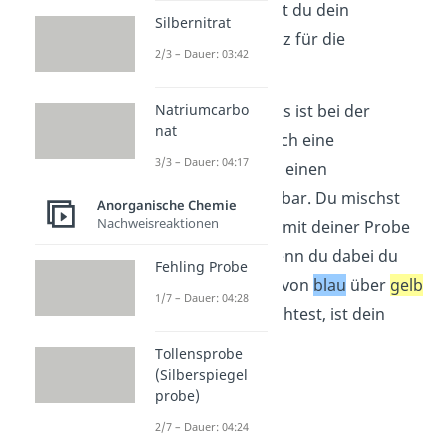
die Mischung erhältst du dein
Silbernitrat
notwendiges Reagenz für die
2/3 – Dauer: 03:42
Nachweisreaktion.
Der positive Nachweis ist bei der
Natriumcarbo
nat
Fehling Reaktion durch eine
3/3 – Dauer: 04:17
Farbänderung
sowie einen
Niederschlag erkennbar. Du mischst
Anorganische Chemie
Nachweisreaktionen
das Fehling Reagenz mit deiner Probe
und erwärmst es. Wenn du dabei du
Fehling Probe
einen Farbumschlag von
blau
über
gelb
1/7 – Dauer: 04:28
zu
orangerot
beobachtest, ist dein
Nachweis positiv.
Tollensprobe
(Silberspiegel
probe)
2/7 – Dauer: 04:24