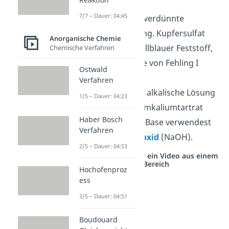
7/7 – Dauer: 04:45
Fehling I
ist eine verdünnte
Kupfersulfatlösung. Kupfersulfat
Anorganische Chemie
(CuSO
) ist ein hellblauer Feststoff,
Chemische Verfahren
4
weshalb die Farbe von Fehling I
Ostwald
auch hellblau ist.
Verfahren
Fehling II
ist eine alkalische Lösung
1/5 – Dauer: 04:23
des Salzes Natriumkaliumtartrat
Haber Bosch
(C
H
KNaO
). Als Base verwendest
4
4
6
Verfahren
du
Natriumhydroxid
(NaOH).
2/5 – Dauer: 04:53
Studyflix vernetzt: Hier ein Video aus einem
anderen Bereich
Hochofenproz
ess
3/5 – Dauer: 04:51
Boudouard