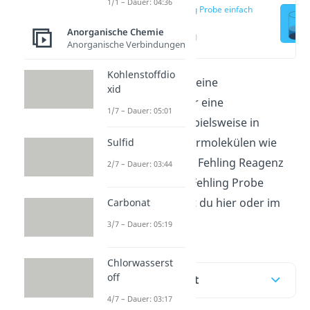
1/1 – Dauer: 04:36
Fehling Probe einfach
erklärt
Anorganische Chemie
(00:17)
Anorganische Verbindungen
Kohlenstoffdio
Die Fehling Probe ist eine
xid
Nachweisreaktion für eine
1/7 – Dauer: 05:01
Aldehydgruppe, beispielsweise in
verschiedenen Zuckermolekülen wie
Sulfid
Glucose. Woraus das Fehling Reagenz
2/7 – Dauer: 03:44
besteht und wie die Fehling Probe
funktioniert, erfährst du hier oder im
Carbonat
Video
.
3/7 – Dauer: 05:19
Chlorwasserst
off
Inhaltsübersicht
4/7 – Dauer: 03:17