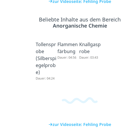
zur Videoseite: Fehling Probe
Beliebte Inhalte aus dem Bereich
Anorganische Chemie
Tollenspr
Flammen
Knallgasp
obe
färbung
robe
(Silberspi
Dauer: 04:56
Dauer: 03:43
egelprob
e)
Dauer: 04:24
zur Videoseite: Fehling Probe