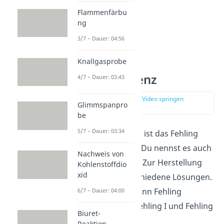
Flammenfärbu
ng
3/7 – Dauer: 04:56
Knallgasprobe
Fehling Reagenz
4/7 – Dauer: 03:43
zur Stelle im Video springen
Glimmspanpro
(00:36)
be
5/7 – Dauer: 03:34
Für die Fehling Probe ist das Fehling
Reagenz notwendig. Du nennst es auch
Nachweis von
Fehlingsche Lösung
. Zur Herstellung
Kohlenstoffdio
xid
mischt du zwei verschiedene Lösungen.
Der Chemiker Hermann Fehling
6/7 – Dauer: 04:00
bezeichnete sie als Fehling I und Fehling
Biuret-
II.
Reaktion