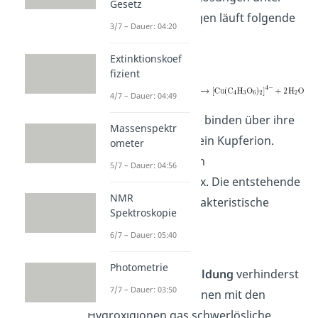
Gesetz
basischen Bedingungen läuft folgende
3/7 – Dauer: 04:20
Reaktion ab:
Extinktionskoef
fizient
4/7 – Dauer: 04:49
Zwei Tartratmoleküle binden über ihre
Massenspektr
Sauerstoffatome an ein Kupferion.
ometer
Dabei bilden sie einen
5/7 – Dauer: 04:56
Kupfertartratkomplex. Die entstehende
NMR
Lösung hat eine charakteristische
Spektroskopie
dunkelblaue Farbe
.
6/7 – Dauer: 05:40
Photometrie
Durch die
Komplexbildung
verhinderst
7/7 – Dauer: 03:50
du, dass die Kupferionen mit den
Hydroxidionen das schwerlösliche