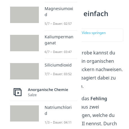
Magnesiumoxi
Fehling Probe einfach
d
erklärt
5/7 – Dauer: 02:57
zur Stelle im Video springen
Kaliumperman
(00:17)
ganat
Mithilfe der Fehling Probe kannst du
6/7 – Dauer: 03:47
eine
Aldehydgruppe
in organischen
Siliciumdioxid
Verbindungen wie Zuckern nachweisen.
7/7 – Dauer: 03:52
Die Aldehydgruppe reagiert dabei zu
einer
Carboxygruppe
.
Anorganische Chemie
Salze
Dazu verwendest du das
Fehling
Reagenz
. Es besteht aus zwei
Natriumchlori
d
verschiedenen Lösungen, welche du
1/3 – Dauer: 04:11
Fehling I und Fehling II nennst. Durch