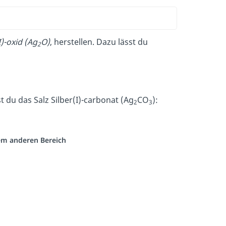
I)-oxid (Ag
O)
, herstellen. Dazu lässt du
2
st du das Salz Silber(I)-carbonat (Ag
CO
):
2
3
nem anderen Bereich