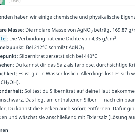
(00:45)
enden haben wir einige chemische und physikalische Eigens
are Masse
: Die molare Masse von AgNO
beträgt 169,87 g/
3
3
hte
: Die Verbindung hat eine Dichte von 4,35 g/cm
.
melzpunkt
: Bei 212°C schmilzt AgNO
3.
depunkt
: Silbernitrat zersetzt sich bei 440°C.
sehen
: Du kannst dir das Salz als farblose, durchsichtige Kri
ichkeit
: Es ist gut in Wasser löslich. Allerdings löst es sich
CH
OH).
3
2
onderheit
: Solltest du Silbernitrat auf deine Haut bekommen
nschwarz. Das liegt am enthaltenen Silber — nach ein paa
er. Du kannst die Flecken auch
sofort
entfernen. Dafür gibs
ken und wäschst sie
anschließend mit Fixiersalz (Lösung au
onen