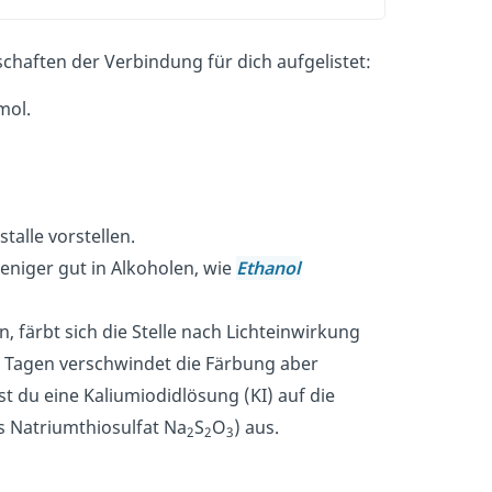
chaften der Verbindung für dich aufgelistet:
mol.
stalle vorstellen.
 weniger gut in Alkoholen, wie
Ethanol
, färbt sich die Stelle nach Lichteinwirkung
r Tagen verschwindet die Färbung aber
t du eine Kaliumiodidlösung (KI) auf die
s Natriumthiosulfat Na
S
O
) aus.
2
2
3