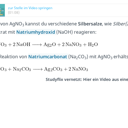
zur Stelle im Video springen
(01:08)
e von AgNO
kannst du verschiedene
Silbersalze
, wie
Silber(
3
trat mit
Natriumhydroxid
(NaOH) reagieren:
 Reaktion von
Natriumcarbonat
(Na
CO
) mit AgNO
erhält
2
3
3
Studyflix vernetzt: Hier ein Video aus ei