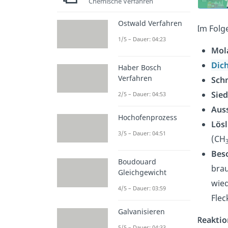
Chemische Verfahren
Ostwald Verfahren
Im Folg
1/5 – Dauer: 04:23
Mol
Dic
Haber Bosch
Verfahren
Sch
Sie
2/5 – Dauer: 04:53
Aus
Hochofenprozess
Lösl
3/5 – Dauer: 04:51
(CH
Bes
Boudouard
brau
Gleichgewicht
wied
4/5 – Dauer: 03:59
Flec
Galvanisieren
Reakti
5/5 – Dauer: 04:33