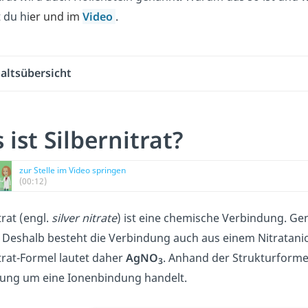
 du hi
er
und im
Video
.
altsübersicht
 ist Silbernitrat?
zur Stelle im Video springen
(00:12)
trat (engl.
silver nitrate
) ist eine chemische Verbindung. Ge
. Deshalb besteht die Verbindung auch aus einem Nitratan
trat-Formel lautet daher
AgNO
. Anhand der Strukturformel
3
ung um eine Ionenbindung handelt.