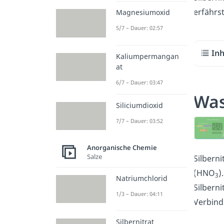
erfährst
Magnesiumoxid
5/7 – Dauer: 02:57
Inh
Kaliumpermangan
at
6/7 – Dauer: 03:47
Was
Siliciumdioxid
7/7 – Dauer: 03:52
Anorganische Chemie
Salze
Silberni
(HNO
)
3
Natriumchlorid
Silberni
1/3 – Dauer: 04:11
Verbind
Silbernitrat