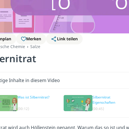
rnplan
Merken
Link teilen
ische Chemie
Salze
bernitrat
ige Inhalte in diesem Video
Was ist Silbernitrat?
Silbernitrat
Eigenschaften
(00:12)
(00:45)
itrat wird auch Höllenstein genannt. Warum das so ist und