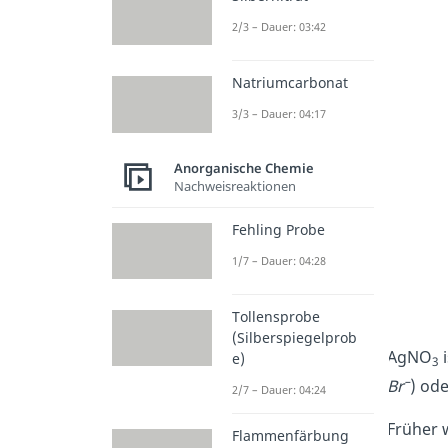
2/3 – Dauer: 03:42
Natriumcarbonat
3/3 – Dauer: 04:17
Anorganische Chemie
Nachweisreaktionen
Fehling Probe
1/7 – Dauer: 04:28
Tollensprobe
(Silberspiegelprob
AgNO
i
e)
3
–
Br
) od
2/7 – Dauer: 04:24
Früher 
Flammenfärbung