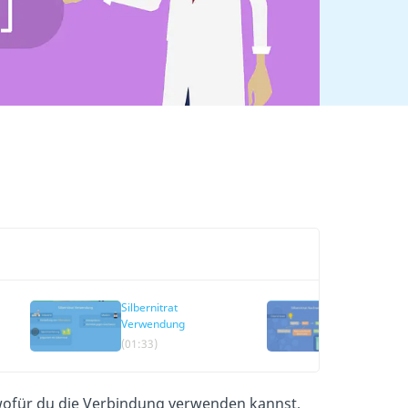
Silbernitrat
Silbernitr
Verwendung
Nachweis
(01:33)
(02:15)
 wofür du die Verbindung verwenden kannst,