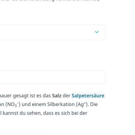
nauer gesagt ist es das
Salz
der
Salpetersäure
–
+
ion (NO
) und einem Silberkation (Ag
). Die
3
 kannst du sehen, dass es sich bei der