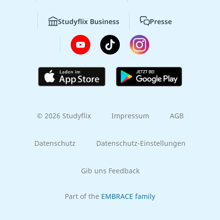
Studyflix Business
Presse
© 2026 Studyflix
Impressum
AGB
Datenschutz
Datenschutz-Einstellungen
Gib uns Feedback
Part of the
EMBRACE family