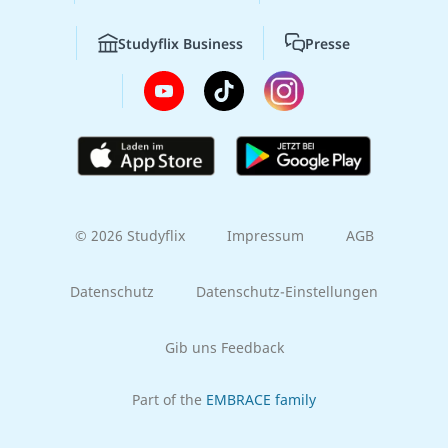
Studyflix Business
Presse
© 2026 Studyflix
Impressum
AGB
Datenschutz
Datenschutz-Einstellungen
Gib uns Feedback
Part of the
EMBRACE family