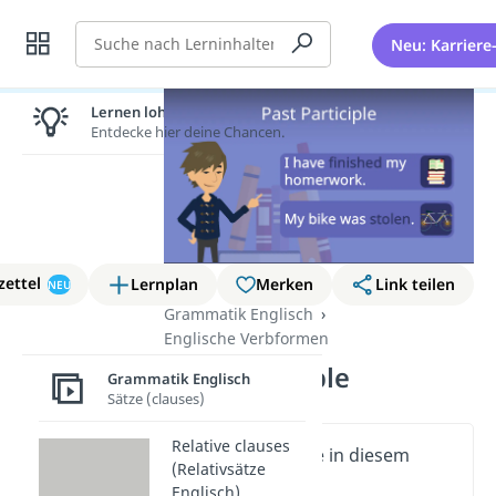
Suche
Neu: Karriere
Lernen lohnt sich!
Entdecke hier deine Chancen.
zettel
Lernplan
Merken
Link teilen
NEU
Grammatik Englisch
Englische Verbformen
Past Participle
Grammatik Englisch
Sätze (clauses)
Relative clauses
Wichtige Inhalte in diesem
(Relativsätze
Video
Englisch)