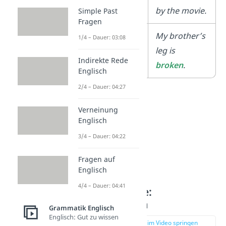
by the movie.
Simple Past
Fragen
unregelmäßige
My brother’s
1/4 – Dauer: 03:08
Verben
leg is
Indirekte Rede
broken
.
Englisch
2/4 – Dauer: 04:27
Verneinung
Englisch
3/4 – Dauer: 04:22
Fragen auf
Englisch
4/4 – Dauer: 04:41
Past Participle:
Verkürzungen
Grammatik Englisch
Englisch: Gut zu wissen
zur Stelle im Video springen