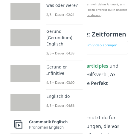
Nach Beantwortung speichern wir deine Antwort, um
was oder were?
Studyflix zu verbessern. Mehr dazu erfährst du in unserer
2/5 – Dauer: 02:21
Datenschutzerklärung
.
Gerund
Past Participle: Zeitformen
(Gerundium)
Englisch
zur Stelle im Video springen
(00:55)
3/5 – Dauer: 04:33
Mithilfe des
Past Participles
und
Gerund or
Infinitive
dem konjugierten Hilfsverb „
to
have
“ kannst du die
Perfekt
4/5 – Dauer: 03:00
Zeitformen
bilden:
Englisch do
Past Perfect
5/5 – Dauer: 04:56
Das Past Perfect benutzt du für
Grammatik Englisch
vergangene
Handlungen, die
vor
Pronomen Englisch