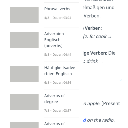
du zwischen regelmäßigen und
Phrasal verbs
unregelmäßigen Verben.
4/8 – Dauer: 03:24
Regelmäßige Verben:
Adverbien
Infinitiv
+
ed
(z. B.: cook →
Englisch
cook
ed
)
(adverbs)
Unregelmäßige Verben:
Die
5/8 – Dauer: 04:44
3. Form
(z. B.:
drink →
Häufigkeitsadve
drunk
)
rbien Englisch
6/8 – Dauer: 04:56
➡️ Beispiele:
Adverbs of
degree
Lily has
eaten
an apple.
(Present
7/8 – Dauer: 03:57
Perfect)
A song is
play
ed
on the radio.
Adverbs of