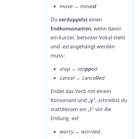
move → move
d
Du
verdoppelst
einen
Endkonsonanten
, wenn davor
ein kurzer, betonter Vokal steht
und
-ed
angehängt werden
muss:
stop → sto
pp
ed
cancel → cance
ll
ed
Endet das Verb mit einem
Konsonant und „
y
“, schreibst du
stattdessen ein „
i
“ vor die
Endung
-ed:
worry → worr
i
ed