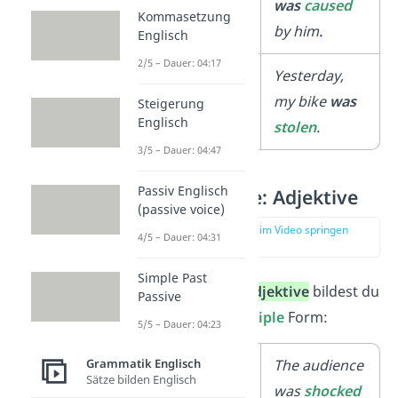
Verben
was
caused
Kommasetzung
by him
.
Englisch
2/5 – Dauer: 04:17
unregelmäßige
Yesterday,
Verben
my bike
was
Steigerung
Englisch
stolen
.
3/5 – Dauer: 04:47
Passiv Englisch
Past Participle: Adjektive
(passive voice)
zur Stelle im Video springen
4/5 – Dauer: 04:31
(02:41)
Simple Past
Einige englische
Adjektive
bildest du
Passive
mit der
Past Participle
Form:
5/5 – Dauer: 04:23
Grammatik Englisch
regelmäßige
The audience
Sätze bilden Englisch
Verben
was
shock
ed