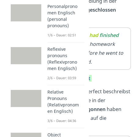
einer anderen Handlung in der
Personalprono
Vergangenheit
abgeschlossen
men Englisch
wurden.
(personal
pronouns)
Subjekt +
He
had
finished
1/6 – Dauer: 02:51
had
+
his homework
Reflexive
Past
before he went to
pronouns
Participle
bed.
(Reflexivprono
men Englisch)
Present Perfect
2/6 – Dauer: 03:59
Mit dem Present Perfect beschreibst
Relative
Pronouns
du Handlungen, die in der
(Relativpronom
Vergangenheit
begonnen
haben
en Englisch)
und Auswirkungen auf die
3/6 – Dauer: 04:36
Gegenwart
haben.
Object