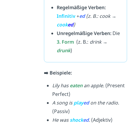
Regelmäßige Verben:
Infinitiv
+
ed
(z. B.: cook →
cook
ed
)
Unregelmäßige Verben:
Die
3. Form
(z. B.:
drink →
drunk
)
➡️ Beispiele:
Lily has
eaten
an apple.
(Present
Perfect)
A song is
play
ed
on the radio.
(Passiv)
He was
shock
ed
.
(Adjektiv)