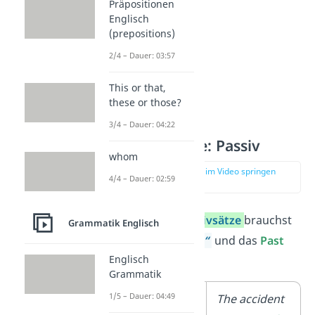
Präpositionen
Englisch
(prepositions)
2/4 – Dauer: 03:57
This or that,
these or those?
3/4 – Dauer: 04:22
Past Participle: Passiv
whom
zur Stelle im Video springen
4/4 – Dauer: 02:59
(02:03)
Für englische
Passivsätze
brauchst
Grammatik Englisch
du das Verb
„
to be
“
und das
Past
Englisch
Participle
:
Grammatik
1/5 – Dauer: 04:49
regelmäßige
The accident