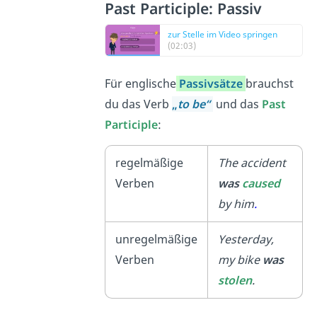
Past Participle: Passiv
zur Stelle im Video springen
(02:03)
Für englische
Passivsätze
brauchst
du das Verb
„
to be
“
und das
Past
Participle
:
regelmäßige
The accident
Verben
was
caused
by him
.
unregelmäßige
Yesterday,
Verben
my bike
was
stolen
.