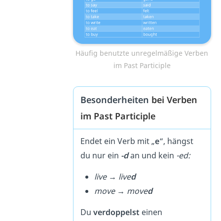
Häufig benutzte unregelmäßige Verben
im Past Participle
Besonderheiten
bei Verben
im Past Participle
Endet ein Verb mit „
e
“, hängst
du nur ein
-d
an und kein
-ed:
live → live
d
move → move
d
Du
verdoppelst
einen