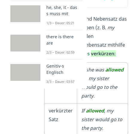
(03:14)
he, she, it - das
s muss mit
Wenn Hauptsatz und Nebensatz das
1/3 – Dauer: 05:21
gleiche Subjekt haben (z. B.
my
sister
), kannst du den
there is there
are
beschreibenden Nebensatz mithilfe
2/3 – Dauer: 02:59
des
Past Participles
verkürzen
:
Genitiv-s
langer
If she was
allowed
Englisch
Satz
to, my sister
3/3 – Dauer: 03:57
would go to the
party.
verkürzter
If
allowed
, my
Satz
sister would go to
the party.