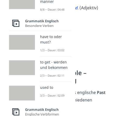
(Passiv)
manner
He was
shock
ed
.
(Adjektiv)
8/8 – Dauer: 04:48
Grammatik Englisch
Besondere Verben
have to oder
must?
1/3 – Dauer: 03:02
to get - werden
und bekommen
Past Participle –
2/3 – Dauer: 02:11
Verwendung
used to
Du verwendest das englische
Past
3/3 – Dauer: 02:09
Participle
in verschiedenen
Situationen
:
Grammatik Englisch
Englische Verbformen