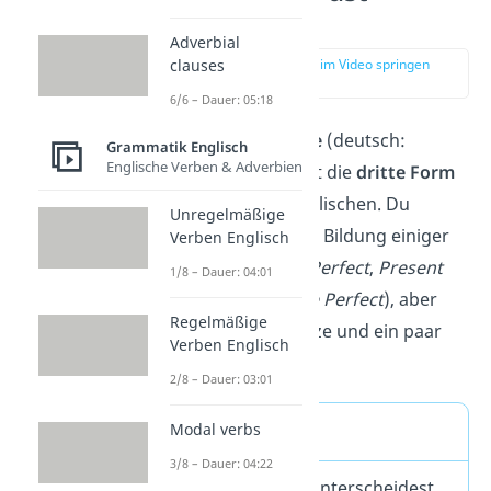
Participle?
Adverbial
zur Stelle im Video springen
clauses
(00:14)
6/6 – Dauer: 05:18
Das
Past Participle
(deutsch:
Grammatik Englisch
Englische Verben & Adverbien
Partizip Perfekt
) ist die
dritte Form
von Verben im Englischen.
Du
Unregelmäßige
brauchst es für die Bildung einiger
Verben Englisch
Zeitformen
(
Past Perfect
,
Present
1/8 – Dauer: 04:01
Perfect
und
Future Perfect
), aber
Regelmäßige
auch für Passivsätze und ein paar
Verben Englisch
Adjektive.
2/8 – Dauer: 03:01
Modal verbs
Bildung
3/8 – Dauer: 04:22
Bei der Bildung unterscheidest