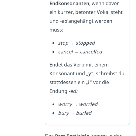
Endkonsonanten
, wenn davor
ein kurzer, betonter Vokal steht
und
-ed
angehängt werden
muss:
stop → sto
pp
ed
cancel → cance
ll
ed
Endet das Verb mit einem
Konsonant und „
y
“, schreibst du
stattdessen ein „
i
“ vor die
Endung
-ed:
worry → worr
i
ed
bury → bur
i
ed
Das
Past Participle
kommt in der