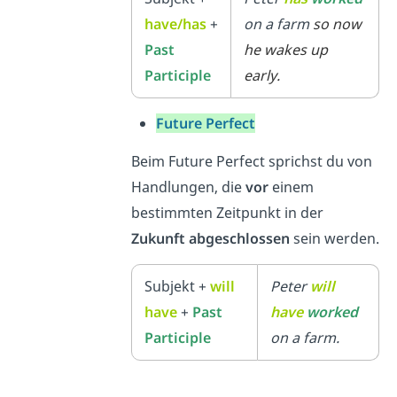
have/has
+
on a farm
so now
Past
he wakes up
Participle
early.
Future Perfect
Beim Future Perfect sprichst du von
Handlungen, die
vor
einem
bestimmten Zeitpunkt in der
Zukunft
abgeschlossen
sein werden.
Subjekt +
will
Peter
will
have
+
Past
have
worked
Participle
on a farm.