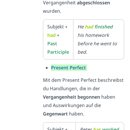
Vergangenheit
abgeschlossen
wurden.
Subjekt +
He
had
finished
had
+
his homework
Past
before he went to
Participle
bed.
Present Perfect
Mit dem Present Perfect beschreibst
du Handlungen, die in der
Vergangenheit
begonnen
haben
und Auswirkungen auf die
Gegenwart
haben.
Subjekt +
Peter
has
worked