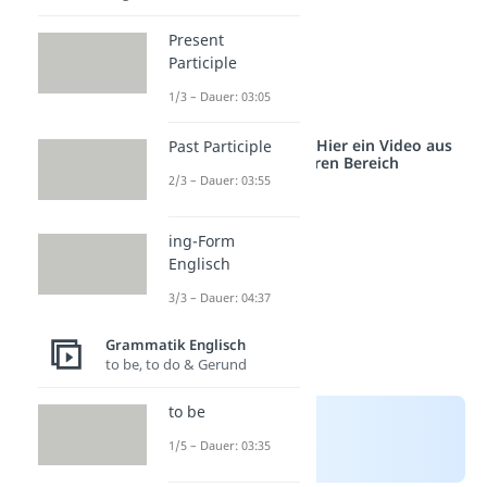
Zeitformen
Present
Passiv
Participle
Adjektive
1/3 – Dauer: 03:05
Verkürzungen
Studyflix vernetzt: Hier ein Video aus
Past Participle
einem anderen Bereich
2/3 – Dauer: 03:55
ing-Form
Englisch
3/3 – Dauer: 04:37
Grammatik Englisch
to be, to do & Gerund
to be
1/5 – Dauer: 03:35