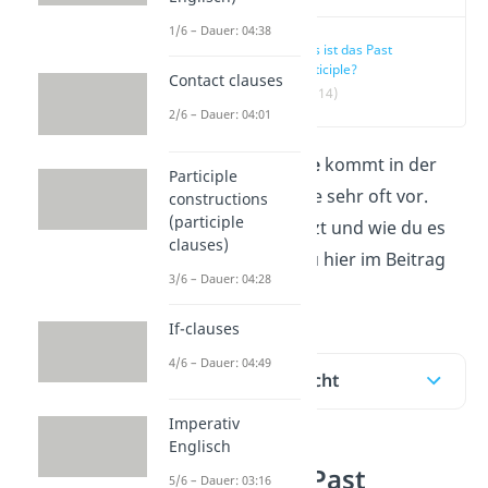
1/6 – Dauer: 04:38
Was ist das Past
Participle?
Contact clauses
(00:14)
2/6 – Dauer: 04:01
Das
Past Participle
kommt in der
Participle
englischen Sprache sehr oft vor.
constructions
(participle
Wann du es benutzt und wie du es
clauses)
bildest, erfährst du hier im Beitrag
3/6 – Dauer: 04:28
und im
Video!
If-clauses
4/6 – Dauer: 04:49
Inhaltsübersicht
Imperativ
Englisch
Was ist das Past
5/6 – Dauer: 03:16