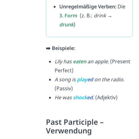
Unregelmäßige Verben:
Die
3. Form
(z. B.:
drink →
drunk
)
➡️ Beispiele:
Lily has
eaten
an apple.
(Present
Perfect)
A song is
play
ed
on the radio.
(Passiv)
He was
shock
ed
.
(Adjektiv)
Past Participle –
Verwendung