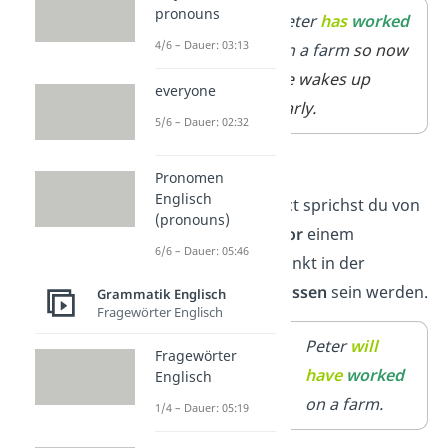
pronouns
Subjekt +
Peter
has
worked
4/6 – Dauer: 03:13
have/has
+
on a farm
so now
Past
he wakes up
everyone
Participle
early.
5/6 – Dauer: 02:32
Future Perfect
Pronomen
Englisch
Beim Future Perfect sprichst du von
(pronouns)
Handlungen, die
vor
einem
6/6 – Dauer: 05:46
bestimmten Zeitpunkt in der
Zukunft
abgeschlossen
sein werden.
Grammatik Englisch
Fragewörter Englisch
Subjekt +
will
Peter
will
Fragewörter
have
+
Past
have
worked
Englisch
Participle
on a farm.
1/4 – Dauer: 05:19