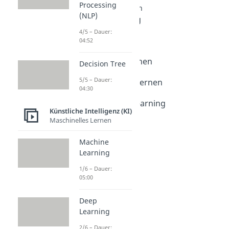
Processing
Maschinelles Lernen
(NLP)
Machine Learning
Dauer: 05:00
4/5 – Dauer:
Deep Learning
04:52
Dauer: 04:29
Überwachtes Lernen
Decision Tree
Dauer: 05:21
5/5 – Dauer:
Unüberwachtes Lernen
04:30
Dauer: 05:03
Reinforcement Learning
Künstliche Intelligenz (KI)
Dauer: 05:22
Maschinelles Lernen
RLHF
Dauer: 05:13
Machine
Learning
1/6 – Dauer:
05:00
Deep
Learning
2/6 – Dauer: