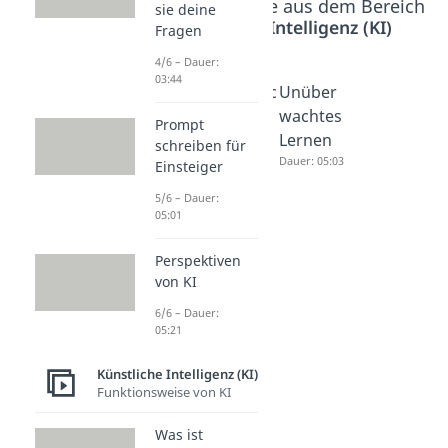
Beliebte Inhalte aus dem Bereich
sie deine
Künstliche Intelligenz (KI)
Fragen
4/6 – Dauer:
03:44
Deep
Überwac
Unüber
Learning
htes
wachtes
Prompt
Dauer: 04:29
Lernen
Lernen
schreiben für
Dauer: 05:21
Dauer: 05:03
Einsteiger
5/6 – Dauer:
05:01
Perspektiven
von KI
6/6 – Dauer:
05:21
Künstliche Intelligenz (KI)
Funktionsweise von KI
Was ist