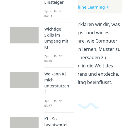
zum Video
Einsteiger
zum Beitrag: Machine Learning
1/6 – Dauer:
04:03
In diesem Video erklären wir dir, was
Wichtige
Machine Learning ist und wie es
Skills im
funktioniert. Erfahre, wie Computer
Umgang mit
KI
durch Algorithmen lernen, Muster zu
2/6 – Dauer:
erkennen und Vorhersagen zu
04:40
treffen. Tauche ein in die Welt des
maschinellen Lernens und entdecke,
Wo kann KI
mich
wie es unseren Alltag beeinflusst.
unterstützen
?
3/6 – Dauer:
03:57
KI - So
beantwortet