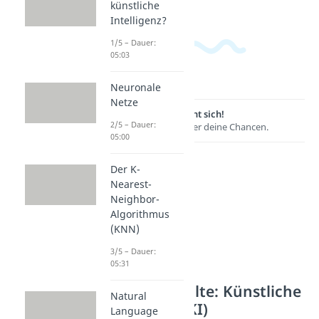
künstliche
Intelligenz?
1/5 – Dauer:
05:03
Neuronale
Netze
Lernen lohnt sich!
2/5 – Dauer:
Entdecke hier deine Chancen.
05:00
Der K-
Nearest-
Neighbor-
Algorithmus
(KNN)
3/5 – Dauer:
05:31
Weitere Inhalte: Künstliche
Natural
Intelligenz (KI)
Language