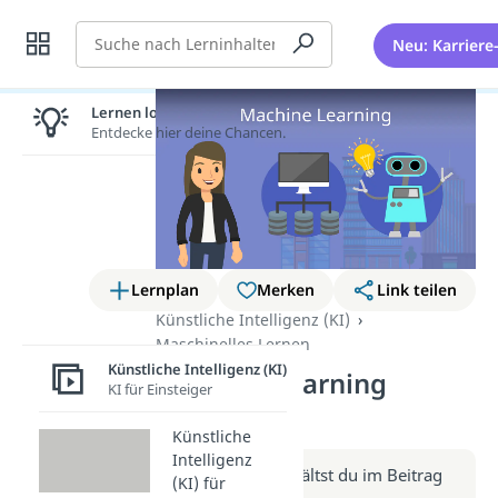
Suche
Neu: Karriere
Lernen lohnt sich!
Entdecke hier deine Chancen.
Lernplan
Merken
Link teilen
Künstliche Intelligenz (KI)
Maschinelles Lernen
Künstliche Intelligenz (KI)
Machine Learning
KI für Einsteiger
(Video)
Künstliche
Intelligenz
Weitere Infos erhältst du im Beitrag
(KI) für