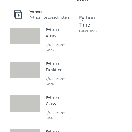
Python
Python fortgeschritten
Python
Python
Python
Funktion
Class
Time
Python
Dauer: 04:24
Dauer: 04:42
Dauer: 05:08
Array
1/4 – Dauer:
04:26
Python
Funktion
2/4 – Dauer:
04:24
Python
Class
3/4 – Dauer:
04:42
Python