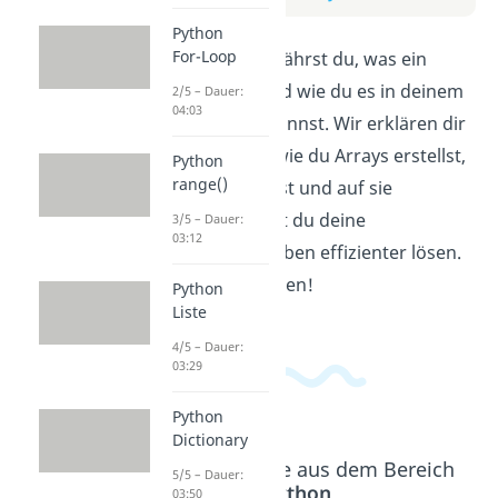
Python
For-Loop
In diesem Video erfährst du, was ein
Python Array ist und wie du es in deinem
2/5 – Dauer:
04:03
Code verwenden kannst. Wir erklären dir
Schritt für Schritt, wie du Arrays erstellst,
Python
range()
Elemente hinzufügst und auf sie
zugreifst. So kannst du deine
3/5 – Dauer:
03:12
Programmieraufgaben effizienter lösen.
Viel Spaß beim Lernen!
Python
Liste
4/5 – Dauer:
03:29
Python
Dictionary
Beliebte Inhalte aus dem Bereich
5/5 – Dauer:
Python
03:50