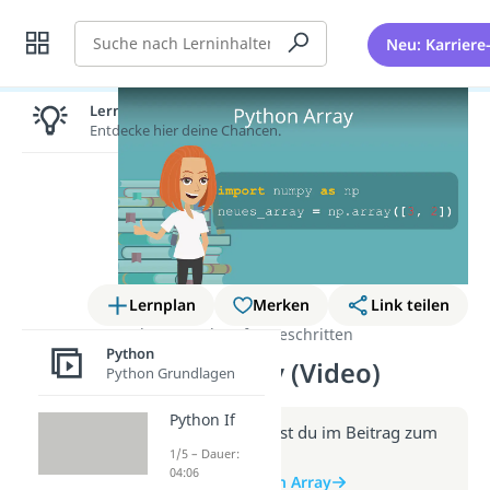
Suche
Neu: Karriere
Lernen lohnt sich!
Entdecke hier deine Chancen.
Lernplan
Merken
Link teilen
Python
Python fortgeschritten
Python
Python Array (Video)
Python Grundlagen
Python If
Weitere Infos erhältst du im Beitrag zum
1/5 – Dauer:
Video
04:06
zum Beitrag: Python Array