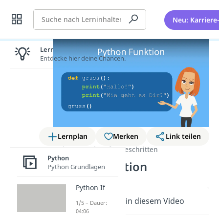
Suche
Neu: Karriere
Lernen lohnt sich!
Entdecke hier deine Chancen.
Lernplan
Merken
Link teilen
Python
Python fortgeschritten
Python
Python Funktion
Python Grundlagen
Python If
Wichtige Inhalte in diesem Video
1/5 – Dauer:
04:06