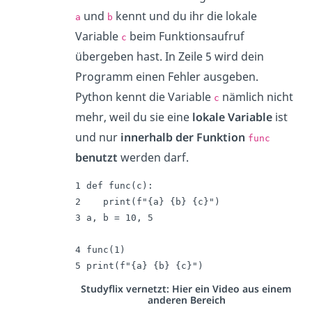
und
kennt und du ihr die lokale
a
b
Variable
beim Funktionsaufruf
c
übergeben hast. In Zeile 5 wird dein
Programm einen Fehler ausgeben.
Python kennt die Variable
nämlich nicht
c
mehr, weil du sie eine
lokale Variable
ist
und nur
innerhalb der Funktion
func
benutzt
werden darf.
1 def func(c):

2    print(f"{a} {b} {c}")

3 a, b = 10, 5

4 func(1)

5 print(f"{a} {b} {c}")
Studyflix vernetzt: Hier ein Video aus einem
anderen Bereich