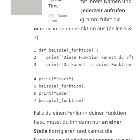
hast, kannst du sie mit ihrem Namen und
Time
runden Klammeren
jederzeit aufrufen
4/4 – Dauer:
und dein Pythonprogramm führt die
05:08
Befehle in deiner Funktion aus (Zeilen 5 &
7).
1 def beispiel_funktion():

2    print("Diese Funktion kannst du oft wi
3    print("Du kannst in deine Funktion so 
4 print("Start")

5 beispiel_funktion()

6 print("Ende")

7 beispiel_funktion()
Falls du einen Fehler in deiner Funktion
hast, musst du ihn dann nur
an einer
Stelle
korrigieren und kannst die