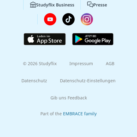
Studyflix Business
Presse
© 2026 Studyflix
Impressum
AGB
Datenschutz
Datenschutz-Einstellungen
Gib uns Feedback
Part of the
EMBRACE family