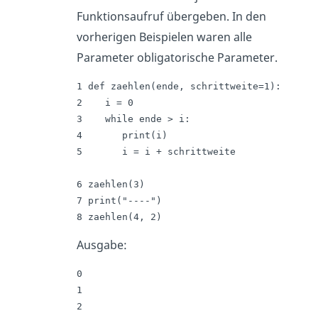
Funktionsaufruf übergeben. In den
vorherigen Beispielen waren alle
Parameter obligatorische Parameter.
1 def zaehlen(ende, schrittweite=1):

2    i = 0

3    while ende > i:

4       print(i)

5       i = i + schrittweite

6 zaehlen(3)

7 print("----")

8 zaehlen(4, 2)
Ausgabe:
0

1

2
