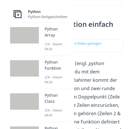
Python
Python fortgeschritten
Python Funktion einfach
Python
erklärt
Array
zur Stelle im Video springen
1/4 – Dauer:
(00:19)
04:26
Python
Eine neue
Funktion
(engl.
python
Funktion
function
) definierst du mit dem
2/4 – Dauer:
Schlüsselwort
def
. Dahinter kommt der
04:24
Name deiner Funktion und zwei runde
Python
Klammern mit einem Doppelpunkt (Zeile
Class
1). Vergiss nicht, alle Zeilen einzurücken,
3/4 – Dauer:
die in deine Funktion gehören (Zeilen 2 &
04:42
3)! Nachdem du deine Funktion definiert
Python