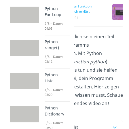
Python Funktion
Python
einfach erklärt
For-Loop
(00:19)
2/5 – Dauer:
04:03
Häufig kann es nützlich sein einen Teil
Python
Deines Pythonprogramms
range()
wiederzuverwenden. Mit Python
3/5 – Dauer:
Funktionen (engl.
function python
)
03:12
kannst du genau das tun und sie helfen
Python
dir gleichzeitig dabei, dein Programm
Liste
übersichtlicher zu gestalten. Hier zeigen
4/5 – Dauer:
wir dir alles, was du wissen musst. Schaue
03:29
dir auch unser passendes Video an!
Python
Dictionary
5/5 – Dauer:
Inhaltsübersicht
03:50