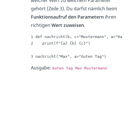
welcher Wert zu welchem Parameter
gehört (Zeile 3). Du darfst nämlich beim
Funktionsaufruf den Parametern
ihren
richtigen
Wert zuweisen
.
1 def nachricht(b, c="Mustermann", a="Hallo
2    print(f"{a} {b} {c}")

3 nachricht("Max", a="Guten Tag")
Ausgabe:
Guten Tag Max Mustermann