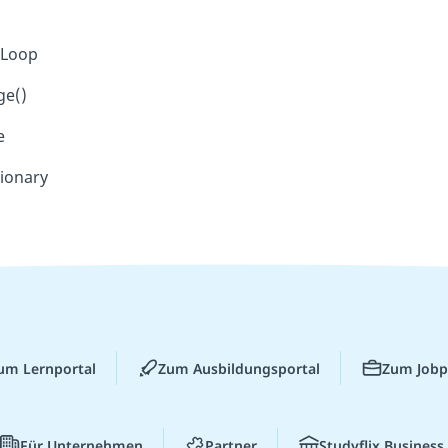
-Loop
ge()
e
ionary
um Lernportal
Zum Ausbildungsportal
Zum Jobp
Für Unternehmen
Partner
Studyflix Business