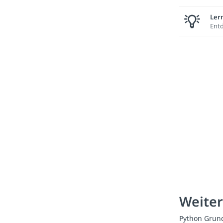
Lern
Entd
Weiter
Python Grun