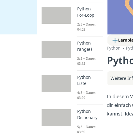
Python
For-Loop
2/5 – Dauer:
04:03
Lernpl
Python
Python
Pyt
range()
Pytho
3/5 – Dauer:
03:12
Python
Weitere In
Liste
4/5 – Dauer:
In diesem V
03:29
dir einfach
Python
kannst. Ide
Dictionary
5/5 – Dauer:
03:50