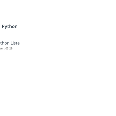
h
Python
thon Liste
er: 03:29