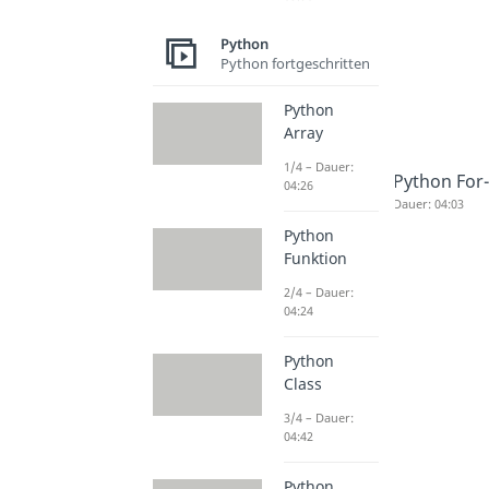
Python
Python fortgeschritten
Python
Array
1/4 – Dauer:
Python For
04:26
Dauer: 04:03
Python
Funktion
2/4 – Dauer:
04:24
Python
Class
3/4 – Dauer:
04:42
Python