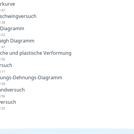
rkurve
2:47
schwingversuch
2:38
 Diagramm
2:22
aigh Diagramm
1:47
sche und plastische Verformung
2:50
rsuch
4:11
ungs-Dehnungs-Diagramm
2:58
tandversuch
3:56
versuch
2:55