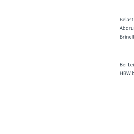
Belast
Abdruc
Brinel
Bei Le
HBW b