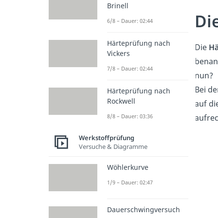
Brinell
Di
6/8 – Dauer: 02:44
Härteprüfung nach
Die
Hä
Vickers
benann
7/8 – Dauer: 02:44
nun?
Bei de
Härteprüfung nach
Rockwell
auf di
aufrec
8/8 – Dauer: 03:36
Werkstoffprüfung
Versuche & Diagramme
Wöhlerkurve
1/9 – Dauer: 02:47
Dauerschwingversuch