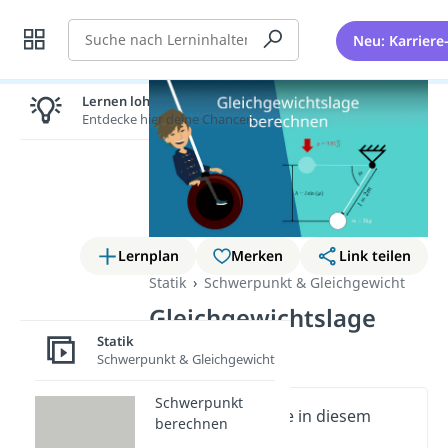
Suche
Neu: Karriere
Lernen lohnt sich!
Entdecke hier deine Chancen.
Lernplan
Merken
Link teilen
Statik
Schwerpunkt & Gleichgewicht
Gleichgewichtslage
berechnen
Statik
Schwerpunkt & Gleichgewicht
Schwerpunkt
Wichtige Inhalte in diesem
berechnen
Video