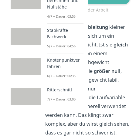
berechnen und
Nullstäbe
Ableitung der Arbeit
4/7 – Dauer: 03:55
Wenn die
zweite Ableitung
kleiner
Stabkräfte
null ist, handelt es sich um ein
Fachwerk
stabiles Gleichgewicht. Ist sie
gleich
5/7 – Dauer: 04:56
null, können wir von einem
Knotenpunktver
indifferenten Gleichgewicht
fahren
ausgehen und ist sie
größer
null
,
6/7 – Dauer: 06:35
dann ist das Gleichgewicht labil.
Wichtig ist, dass
nur
Ritterschnitt
stellvertretend für die Laufvariable
7/7 – Dauer: 03:00
steht und nicht generell verwendet
werden kann. Das klingt zwar
komplex, aber du wirst gleich sehen,
dass es gar nicht so schwer ist.