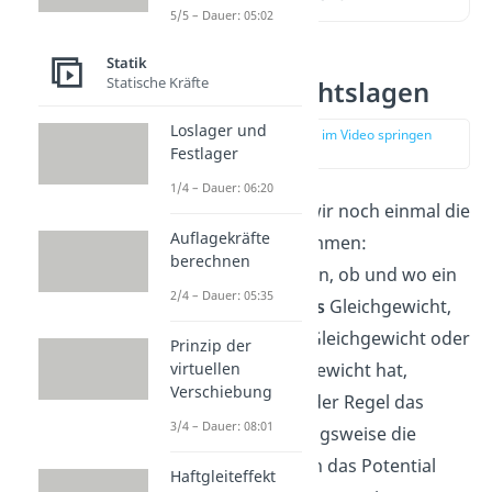
5/5 – Dauer: 05:02
Statik
Statische Kräfte
Gleichgewichtslagen
Loslager und
zur Stelle im Video springen
Festlager
(00:19)
1/4 – Dauer: 06:20
Als erstes fassen wir noch einmal die
Auflagekräfte
Grundlagen
zusammen:
berechnen
Um herauszufinden, ob und wo ein
2/4 – Dauer: 05:35
System ein
stabiles
Gleichgewicht,
ein
indifferentes
Gleichgewicht oder
Prinzip der
virtuellen
ein
labiles
Gleichgewicht hat,
Verschiebung
betrachten wir in der Regel das
3/4 – Dauer: 08:01
Potential beziehungsweise die
Arbeit, aus der sich das Potential
Haftgleiteffekt