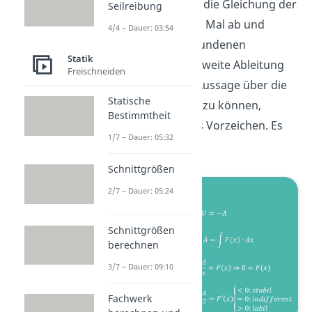
ist. Dazu leiten wir die Gleichung der
Seilreibung
Arbeit ein weiteres Mal ab und
4/4 – Dauer: 03:54
setzen unsere gefundenen
Statik
Ergebnisse in die zweite Ableitung
Freischneiden
ein. Um nun eine Aussage über die
Statische
Stabilität
machen zu können,
Bestimmtheit
betrachten wir das Vorzeichen. Es
1/7 – Dauer: 05:32
gilt:
Schnittgrößen
2/7 – Dauer: 05:24
Schnittgrößen
berechnen
3/7 – Dauer: 09:10
Fachwerk