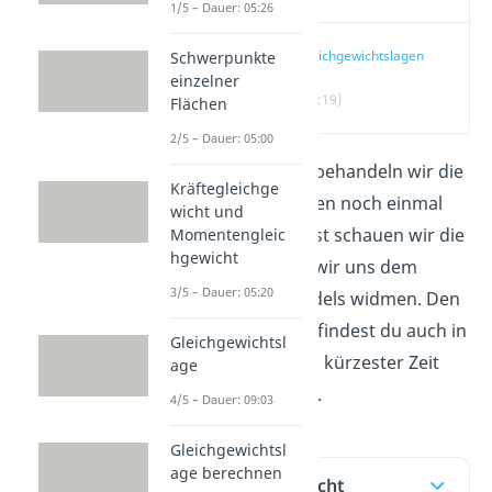
1/5 – Dauer: 05:26
Gleichgewichtslagen
Schwerpunkte
einzelner
(00:19)
Flächen
2/5 – Dauer: 05:00
In diesem Beitrag behandeln wir die
Kräftegleichge
Gleichgewichtslagen noch einmal
wicht und
vertiefender. Zuerst schauen wir die
Momentengleic
hgewicht
Theorie an, bevor wir uns dem
3/5 – Dauer: 05:20
Beispiel eines Pendels widmen. Den
kompletten Inhalt findest du auch in
Gleichgewichtsl
unserem
Video
, in kürzester Zeit
age
zusammengefasst.
4/5 – Dauer: 09:03
Gleichgewichtsl
age berechnen
Inhaltsübersicht