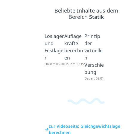
Beliebte Inhalte aus dem
Bereich
Statik
Loslager
Auflage
Prinzip
und
kräfte
der
Festlage
berechn
virtuelle
r
en
n
Dauer: 06:20
Dauer: 05:35
Verschie
bung
Dauer: 08:01
zur Videoseite: Gleichgewichtslage
berechnen