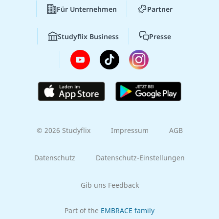
Für Unternehmen
Partner
Studyflix Business
Presse
© 2026 Studyflix
Impressum
AGB
Datenschutz
Datenschutz-Einstellungen
Gib uns Feedback
Part of the
EMBRACE family