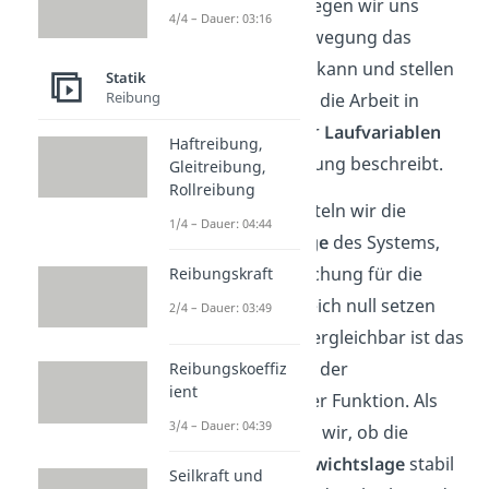
ergibt. Dazu überlegen wir uns
4/4 – Dauer: 03:16
vorher, welche Bewegung das
System vollführen kann und stellen
Statik
Reibung
eine Gleichung für die Arbeit in
Abhängigkeit einer
Laufvariablen
Haftreibung,
auf, die die Bewegung beschreibt.
Gleitreibung,
Rollreibung
Als nächstes ermitteln wir die
1/4 – Dauer: 04:44
Gleichgewichtslage
des Systems,
indem wir die Gleichung für die
Reibungskraft
Arbeit ableiten, gleich null setzen
2/4 – Dauer: 03:49
und dann lösen. Vergleichbar ist das
mit der Ermittlung der
Reibungskoeffiz
ient
Extrempunkte einer Funktion. Als
3/4 – Dauer: 04:39
letztes überprüfen wir, ob die
jeweilige
Gleichgewichtslage
stabil
Seilkraft und