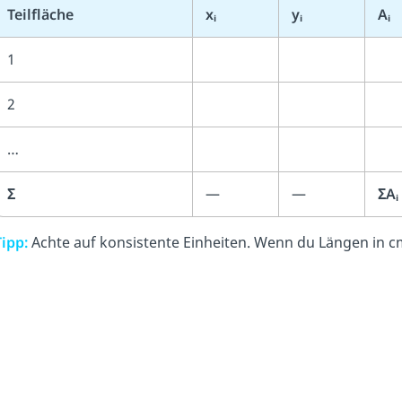
Teilfläche
xᵢ
yᵢ
Aᵢ
1
2
…
Σ
—
—
ΣAᵢ
Tipp:
Achte auf konsistente Einheiten. Wenn du Längen in cm