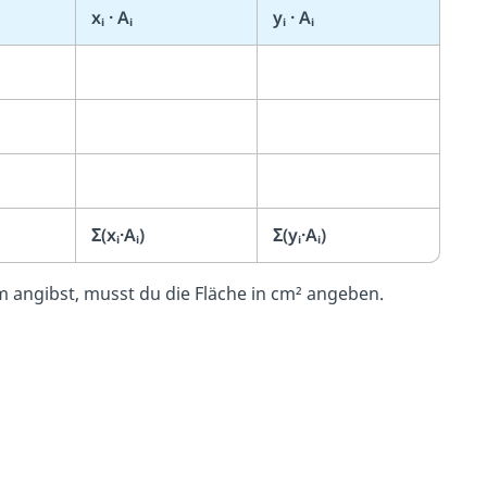
xᵢ · Aᵢ
yᵢ · Aᵢ
Σ(xᵢ·Aᵢ)
Σ(yᵢ·Aᵢ)
 angibst, musst du die Fläche in cm² angeben.