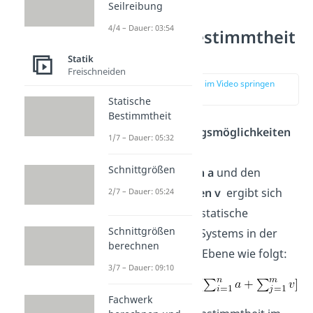
Seilreibung
4/4 – Dauer: 03:54
Statische Bestimmtheit
Formel
Statik
Freischneiden
zur Stelle im Video springen
(00:49)
Statische
Bestimmtheit
Aus den
Bewegungsmöglichkeiten
1/7 – Dauer: 05:32
des
Körpers k
, den
Schnittgrößen
Lagerwertigkeiten a
und den
Gelenkwertigkeiten v
ergibt sich
2/7 – Dauer: 05:24
die Formel für die statische
Schnittgrößen
Bestimmtheit des Systems in der
berechnen
zweidimensionale Ebene wie folgt:
3/7 – Dauer: 09:10
Fachwerk