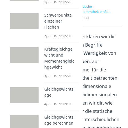
1/5 – Dauer: 05:26
Statische
Bestimmtheit einfach
Schwerpunkte
erklärt
(00:14)
einzelner
Flächen
In diesem Beitrag erklären wir dir
2/5 – Dauer: 05:00
die grundlegenden Begriffe
Kräftegleichge
Freiheitsgrad
und
Wertigkeit
von
wicht und
Momentengleic
Lagern
und
Gelenken
. Zur
hgewicht
Herleitung der Formel für die
3/5 – Dauer: 05:20
statische Bestimmtheit betrachten
wir daher die zweidimensionale
Gleichgewichtsl
Ebene und den dreidimensionalen
age
Raum. Zuletzt zeigen wir dir, wie
4/5 – Dauer: 09:03
man die Formel für die statische
Gleichgewichtsl
Bestimmtheit bei unterschiedlichen
age berechnen
Systemen praktisch anwenden kann.