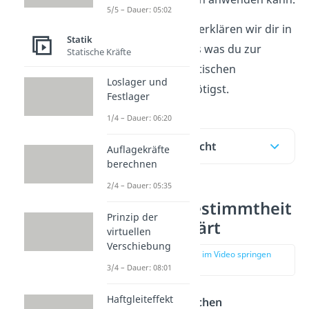
5/5 – Dauer: 05:02
In unserem
Video
erklären wir dir in
Statik
kürzester Zeit alles was du zur
Statische Kräfte
Ermittlung der statischen
Loslager und
Bestimmtheit benötigst.
Festlager
1/4 – Dauer: 06:20
Inhaltsübersicht
Auflagekräfte
berechnen
2/4 – Dauer: 05:35
Statische Bestimmtheit
Prinzip der
einfach erklärt
virtuellen
Verschiebung
zur Stelle im Video springen
(00:14)
3/4 – Dauer: 08:01
Haftgleiteffekt
Mithilfe der
statischen