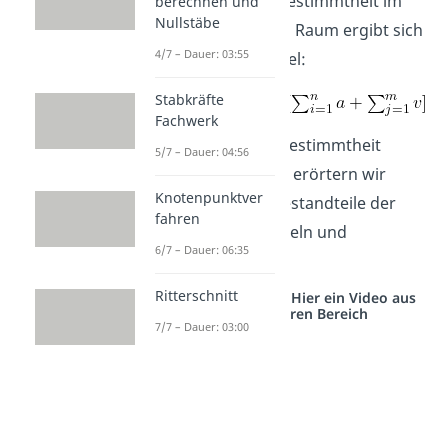
Für die statische Bestimmtheit im
berechnen und
Nullstäbe
dreidimensionalen Raum ergibt sich
4/7 – Dauer: 03:55
die fogelnde Formel:
Stabkräfte
Fachwerk
Um die statische Bestimmtheit
5/7 – Dauer: 04:56
prüfen zu können, erörtern wir
Knotenpunktver
zunächst einige Bestandteile der
fahren
zugehörigen Formeln und
6/7 – Dauer: 06:35
Zusammenhänge.
Ritterschnitt
Studyflix vernetzt: Hier ein Video aus
einem anderen Bereich
7/7 – Dauer: 03:00