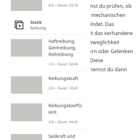
Bestimmtheit
kannst du prüfen, ob
4/4 – Dauer: 03:16
sich ein System im mechanischen
Statik
Gleichgewicht
befindet. Das
Reibung
bedeutet, inwieweit das vorhandene
Haftreibung,
System in seiner Beweglichkeit
Gleitreibung,
aufgrund von Lagern oder Gelenken
Rollreibung
eingeschränkt ist. Diese
1/4 – Dauer: 04:44
Einschränkungen nennst du dann
Freiheitsgrade.
Reibungskraft
2/4 – Dauer: 03:49
Reibungskoeffiz
ient
3/4 – Dauer: 04:39
Seilkraft und