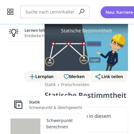
Suche
Neu: Karriere
Lernen lohnt sich!
Entdecke hier deine Chancen.
Lernplan
Merken
Link teilen
Statik
Freischneiden
Statische Bestimmtheit
Statik
Schwerpunkt & Gleichgewicht
Wichtige Inhalte in diesem
Schwerpunkt
Video
berechnen