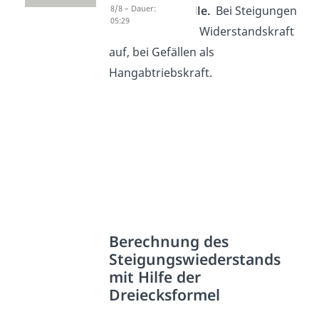
von einem
Gefälle.
Bei Steigungen
8/8 – Dauer:
05:29
tritt die Kraft als Widerstandskraft
auf, bei Gefällen als
Hangabtriebskraft.
Berechnung des
Steigungswiederstands
mit Hilfe der
Dreiecksformel