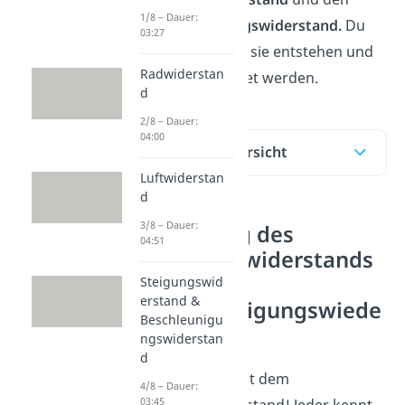
1/8 – Dauer:
Beschleunigungswiderstand.
Du
03:27
lernst, wodurch sie entstehen und
Radwiderstan
wie sie berechnet werden.
d
2/8 – Dauer:
04:00
Inhaltsübersicht
Luftwiderstan
d
3/8 – Dauer:
Herleitung des
04:51
Steigungswiderstands
und des
Steigungswid
erstand &
Beschleunigungswiede
Beschleunigu
rstands
ngswiderstan
d
Beginnen wir mit dem
4/8 – Dauer:
03:45
Steigungswiderstand! Jeder kennt