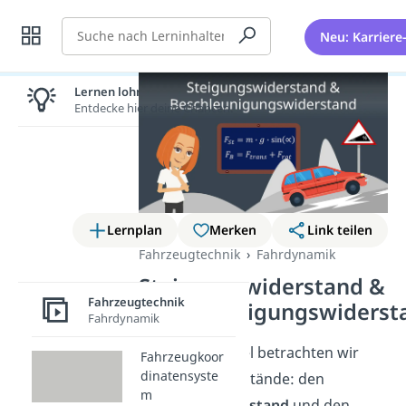
Suche
Neu: Karriere
Lernen lohnt sich!
Entdecke hier deine Chancen.
Lernplan
Merken
Link teilen
Fahrzeugtechnik
Fahrdynamik
Steigungswiderstand &
Fahrzeugtechnik
Beschleunigungswiderst
Fahrdynamik
In diesem Artikel betrachten wir
Fahrzeugkoor
dinatensyste
zwei Fahrwiderstände: den
m
Steigungswiderstand
und den