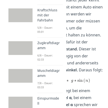
es: Fahren wir mit einem Auto einen
Kraftschluss
Berg hinauf, dann werden wir
mit der
Fahrbahn
entweder langsamer oder müssen
mehr Gas geben, um die
5/8 – Dauer:
05:01
Geschwindigkeit halten zu können.
Verantwortlich dafür ist der
Zugkraftdiagr
amm
Steigungswiderstand.
Dieser ist
einerseits abhängig von der
6/8 – Dauer:
02:33
Fahrzeugmasse
und andererseits
vom
Steigungswinkel.
Daraus folgt:
Muscheldiagr
amm
7/8 – Dauer:
03:33
Eine
Steigung
liegt bei einem
p
ositiven Winkel α
, bei einem
Einspurmode
ll
negativen Winkel α
sprechen wir