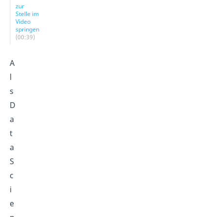
zur
Stelle im
Video
springen
(00:39)
A
l
s
D
a
t
a
S
c
i
e