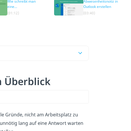
Wie schreibt man
Abwesenheitsnotiz in
eine
Outlook erstellen
Abwesenheitsnotiz?
(01:12)
(03:40)
m Überblick
ele Gründe, nicht am Arbeitsplatz zu
 unnötig lang auf eine Antwort warten