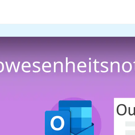
d möchtest, dass deine E-Mails währenddessen mit einer
Abw
 Beispielen.