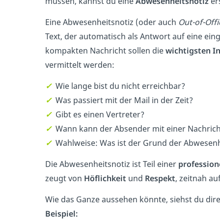
müssen, kannst du eine
Abwesenheitsnotiz
ers
Eine Abwesenheitsnotiz (oder auch
Out-of-Offi
Text, der automatisch als Antwort auf eine eing
kompakten Nachricht sollen die
wichtigsten I
vermittelt werden:
✓
Wie lange bist du nicht erreichbar?
✓
Was passiert mit der Mail in der Zeit?
✓
Gibt es einen Vertreter?
✓
Wann kann der Absender mit einer Nachric
✓
Wahlweise: Was ist der Grund der Abwesenh
Die Abwesenheitsnotiz ist Teil einer
profession
zeugt von
Höflichkeit
und
Respekt
, zeitnah au
Wie das Ganze aussehen könnte, siehst du dir
Beispiel: