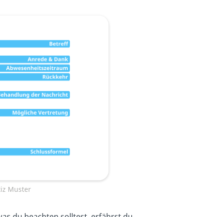
iz Muster
as du beachten solltest, erfährst du