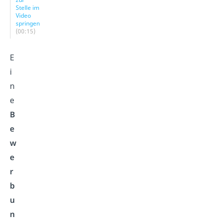
Stelle im
Video
springen
(00:15)
E
i
n
e
B
e
w
e
r
b
u
n