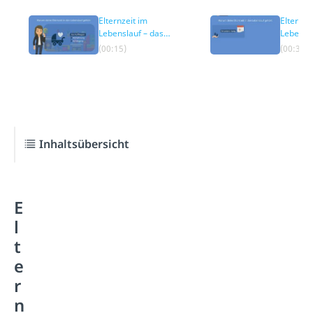
Elternzeit im
Elternze
Lebenslauf – das
Lebensl
Wichtigste
– Gründ
(00:15)
(00:39)
Inhaltsübersicht
E
l
t
e
r
n