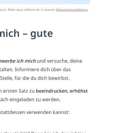
sern. Mehr dazu erfährst du in unserer
Datenschutzerklärung
.
mich – gute
ewerbe ich mich
und versuche, deine
alten. Informiere dich über das
Stelle, für die du dich bewirbst.
 ersten Satz zu
beeindrucken
,
erhöhst
räch eingeladen zu werden.
 stattdessen verwenden kannst: