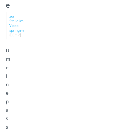
e
zur
Stelle im
Video
springen
(00:17)
U
m
e
i
n
e
p
a
s
s