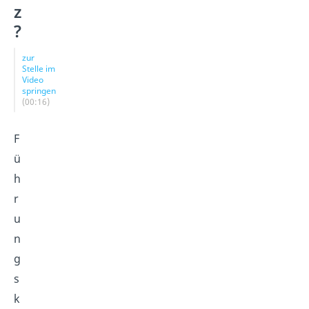
z
?
zur
Stelle im
Video
springen
(00:16)
F
ü
h
r
u
n
g
s
k