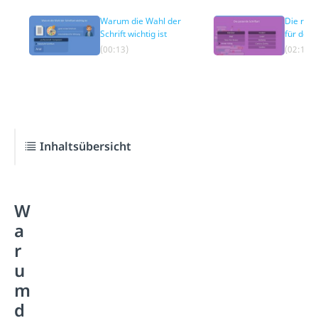
Warum die Wahl der
Die richt
Schrift wichtig ist
für dei
(00:13)
(02:10)
Inhaltsübersicht
W
a
r
u
m
d