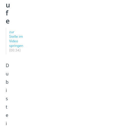
u
f
e
zur
Stelle im
Video
springen
(00:34)
D
u
b
i
s
t
e
i