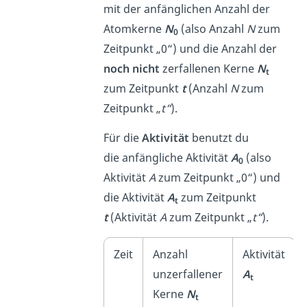
mit der anfänglichen Anzahl der
Atomkerne
N
(also Anzahl
N
zum
0
Zeitpunkt „0“) und die Anzahl der
noch nicht
zerfallenen Kerne
N
t
zum Zeitpunkt
t
(Anzahl
N
zum
Zeitpunkt „
t“
).
Für die
Aktivität
benutzt du
die anfängliche Aktivität
A
(also
0
Aktivität
A
zum Zeitpunkt „0“) und
die Aktivität
A
zum Zeitpunkt
t
t
(Aktivität
A
zum Zeitpunkt „
t“
).
Zeit
Anzahl
Aktivität
unzerfallener
A
t
Kerne
N
t