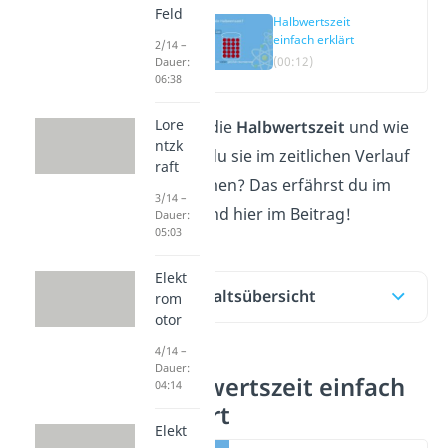
Feld
Halbwertszeit
einfach erklärt
2/14 –
(00:12)
Dauer:
06:38
Lore
Was ist die
Halbwertszeit
und wie
ntzk
kannst du sie im zeitlichen Verlauf
raft
bestimmen? Das erfährst du im
3/14 –
Video
und hier im Beitrag!
Dauer:
05:03
Elekt
Inhaltsübersicht
rom
otor
4/14 –
Dauer:
Halbwertszeit einfach
04:14
erklärt
Elekt