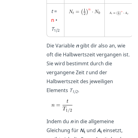
t
=
n
•
T
1/2
Die Variable
n
gibt dir also an, wie
oft die Halbwertszeit vergangen ist.
Sie wird bestimmt durch die
vergangene Zeit
t
und der
Halbwertszeit des jeweiligen
Elements
T
.
1/2
Indem du
n
in die allgemeine
Gleichung für
N
und
A
einsetzt,
t
t