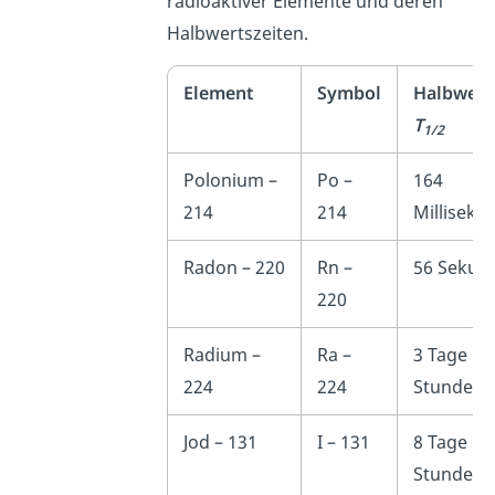
radioaktiver Elemente und deren
Halbwertszeiten.
Element
Symbol
Halbwert
T
1/2
Polonium –
Po –
164
214
214
Milliseku
Radon – 220
Rn –
56 Sekun
220
Radium –
Ra –
3 Tage 16
224
224
Stunden
Jod – 131
I – 131
8 Tage 1
Stunde