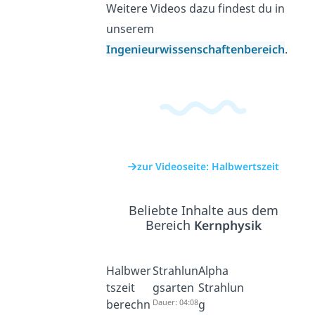
Weitere Videos dazu findest du in
unserem
Ingenieurwissenschaftenbereich
.
zur Videoseite: Halbwertszeit
Beliebte Inhalte aus dem
Bereich
Kernphysik
Halbwer
Strahlun
Alpha
tszeit
gsarten
Strahlun
berechn
Dauer: 04:08
g