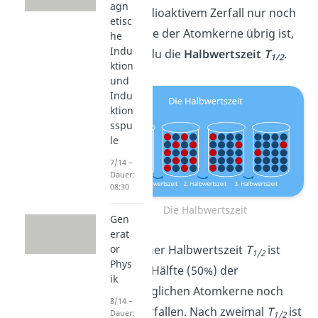
agn
nach radioaktivem Zerfall nur noch
etisc
die Hälfte der Atomkerne übrig ist,
he
Indu
nennst du die
Halbwertszeit
T
.
1/2
ktion
und
Indu
ktion
sspu
le
7/14 –
Dauer:
08:30
Die Halbwertszeit
Gen
erat
Nach einer Halbwertszeit
T
ist
or
1/2
Phys
also die Hälfte (50%) der
ik
ursprünglichen Atomkerne noch
8/14 –
nicht zerfallen. Nach zweimal
T
ist
Dauer:
1/2