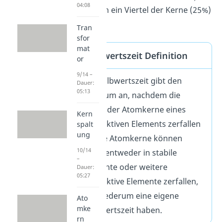
04:08
nur noch ein Viertel der Kerne (25%)
übrig.
Tran
sfor
mat
Halbwertszeit Definition
or
9/14 –
Die Halbwertszeit gibt den
Dauer:
05:13
Zeitraum an, nachdem die
Hälfte der Atomkerne eines
Kern
radioaktiven Elements zerfallen
spalt
ung
ist. Die Atomkerne können
10/14
dabei entweder in stabile
–
Elemente oder weitere
Dauer:
05:27
radioaktive Elemente zerfallen,
die wiederum eine eigene
Ato
mke
Halbwertszeit haben.
rn