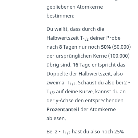
gebliebenen Atomkerne
bestimmen:
Du weißt, dass durch die
Halbwertszeit T
deiner Probe
1/2
nach
8
Tagen nur noch
50%
(50.000)
der ursprünglichen Kerne (100.000)
übrig sind.
16
Tage entspricht das
Doppelte der Halbwertszeit, also
zweimal T
. Schaust du also bei 2 •
1/2
T
auf deine Kurve, kannst du an
1/2
der y-Achse den entsprechenden
Prozentanteil
der Atomkerne
ablesen.
Bei 2 • T
hast du also noch 25%
1/2