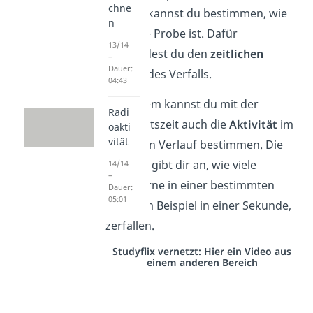
chne
kennst, kannst du bestimmen, wie
n
alt deine Probe ist. Dafür
13/14
verwendest du den
zeitlichen
–
Dauer:
Verlauf
des Verfalls.
04:43
Außerdem kannst du mit der
Radi
Halbwertszeit auch die
Aktivität
im
oakti
vität
zeitlichen Verlauf bestimmen. Die
Aktivität gibt dir an, wie viele
14/14
–
Atomkerne in einer bestimmten
Dauer:
05:01
Zeit, zum Beispiel in
einer Sekunde,
zerfallen.
Studyflix vernetzt: Hier ein Video aus
einem anderen Bereich