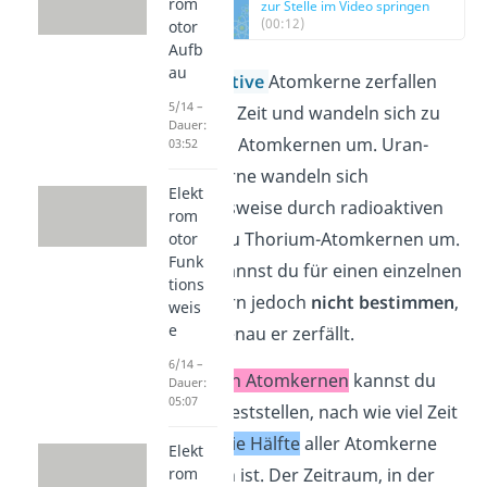
rom
zur Stelle im Video springen
(00:12)
otor
Aufb
au
Radioaktive
Atomkerne zerfallen
5/14 –
über die Zeit und wandeln sich zu
Dauer:
anderen Atomkernen um. Uran-
03:52
Atomkerne wandeln sich
Elekt
beispielsweise durch radioaktiven
rom
Zerfall zu Thorium-Atomkernen um.
otor
Funk
Dabei kannst du für einen einzelnen
tions
Atomkern jedoch
nicht bestimmen
,
weis
e
wann genau er zerfällt.
6/14 –
Bei
vielen Atomkernen
kannst du
Dauer:
05:07
jedoch feststellen, nach wie viel Zeit
genau
die Hälfte
aller Atomkerne
Elekt
zerfallen ist. Der Zeitraum, in der
rom