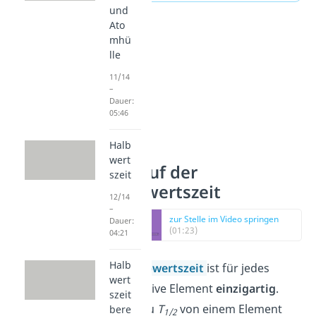
und
Ato
mhü
lle
11/14
–
Dauer:
05:46
Halb
wert
Verlauf der
szeit
Halbwertszeit
12/14
–
zur Stelle im Video springen
Dauer:
(01:23)
04:21
Halb
Die
Halbwertszeit
ist für jedes
wert
radioaktive
Element
einzigartig
.
szeit
Wenn du
T
von einem Element
bere
1/2