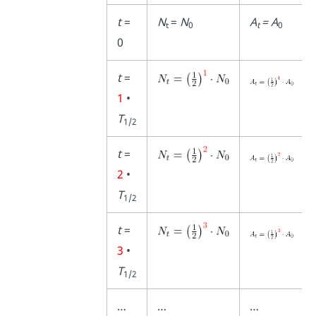
t
=
N
=
N
A
= A
t
0
t
0
0
t
=
1
•
T
1/2
t
=
2
•
T
1/2
t
=
3
•
T
1/2
…
…
…