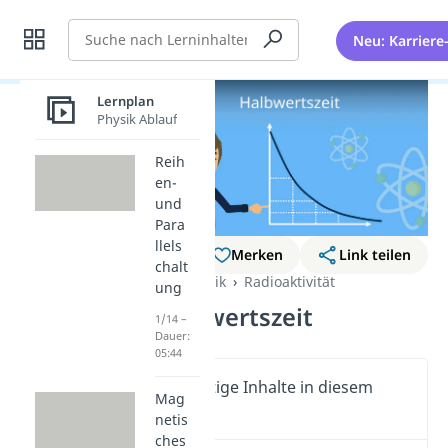
Suche
Neu: Karriere
Lernplan
Physik Ablauf
Reih
en-
und
Para
llels
Lernplan
Merken
Link teilen
chalt
Kernphysik
Radioaktivität
ung
Halbwertszeit
1/14 –
Dauer:
05:44
Wichtige Inhalte in diesem
Mag
Video
netis
ches