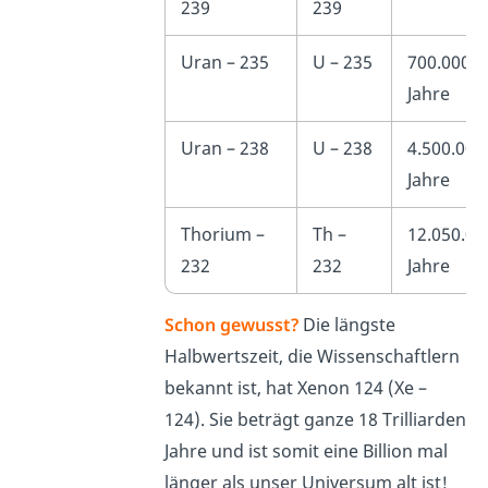
239
239
Uran – 235
U – 235
700.000.0
Jahre
Uran – 238
U – 238
4.500.000
Jahre
Thorium –
Th –
12.050.00
232
232
Jahre
Schon gewusst?
Die längste
Halbwertszeit, die Wissenschaftlern
bekannt ist, hat Xenon 124 (Xe –
124). Sie beträgt ganze 18 Trilliarden
Jahre und ist somit
eine Billion
mal
länger als unser Universum alt ist!