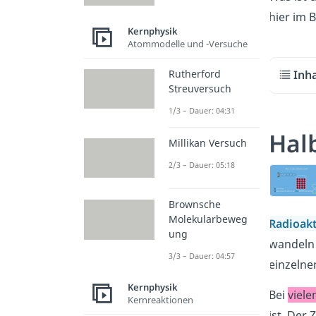
hier im 
Kernphysik
Atommodelle und -Versuche
Rutherford
Inh
Streuversuch
1/3 – Dauer: 04:31
Halb
Millikan Versuch
2/3 – Dauer: 05:18
Brownsche
Molekularbeweg
Radioak
ung
wandeln 
3/3 – Dauer: 04:57
einzeln
Kernphysik
Bei
viel
Kernreaktionen
ist. Der 