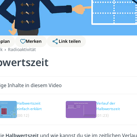
nplan
Merken
Link teilen
k
Radioaktivität
bwertszeit
ige Inhalte in diesem Video
Halbwertszeit
Verlauf der
einfach erklärt
Halbwertszeit
(00:12)
(01:23)
die
Halbwertszeit
und wie kannst du sie im zeitlichen Verl