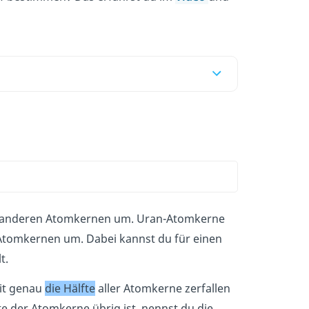
zu anderen Atomkernen um. Uran-Atomkerne
-Atomkernen um. Dabei kannst du für einen
t.
eit genau
die Hälfte
aller Atomkerne zerfallen
fte der Atomkerne übrig ist, nennst du die