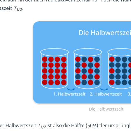
tszeit
T
.
1/2
Die Halbwertszeit
er Halbwertszeit
T
ist also die Hälfte (50%) der ursprün
1/2