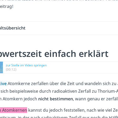
Beitrag!
altsübersicht
wertszeit einfach erklärt
zur Stelle im Video springen
(00:12)
tive
Atomkerne zerfallen über die Zeit und wandeln sich 
sich beispielsweise durch radioaktiven Zerfall zu Thorium
en Atomkern jedoch
nicht bestimmen
, wann genau er zerfäll
en Atomkernen
kannst du jedoch feststellen, nach wie viel Z
Zeitraum, in der nach radioaktivem Zerfall nur noch die Häl