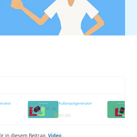
erator
Außenpolgenerator
(01:55)
dir in diesem Beitrag
Video
.