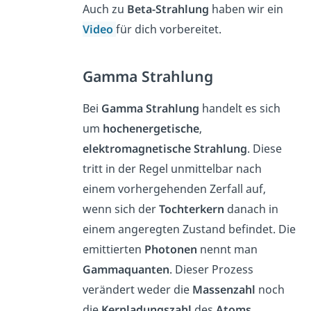
Auch zu
Beta-Strahlung
haben wir ein
Video
für dich vorbereitet.
Gamma Strahlung
Bei
Gamma
Strahlung
handelt es sich
um
hochenergetische
,
elektromagnetische
Strahlung
. Diese
tritt in der Regel unmittelbar nach
einem vorhergehenden Zerfall auf,
wenn sich der
Tochterkern
danach in
einem angeregten Zustand befindet. Die
emittierten
Photonen
nennt man
Gammaquanten
. Dieser Prozess
verändert weder die
Massenzahl
noch
die
Kernladungszahl
des
Atoms
.