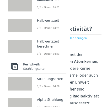
1/3 – Dauer: 05:01
Halbwertszeit
Was ist Radioaktivität?
2/3 – Dauer: 04:21
zur Stelle im Video springen
Halbwertszeit
(00:36)
berechnen
3/3 – Dauer: 04:43
Radioaktivität
bezeichnet den
angeregten Zustand von
Atomkernen
,
Kernphysik
welche von selbst in andere Kerne
Strahlungsarten
zerfallen. Strahlende Kerne, oder auch
Strahlungsarten
Radionuklide
, sind in der Umwelt
1/5 – Dauer: 04:08
ständig vorhanden. Daher sind
Menschen auch ständig
Radioaktivität
Alpha Strahlung
in Form von Strahlung ausgesetzt.
2/5 – Dauer: 04:27