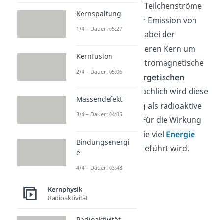
oder in Form schneller Teilchenströme
Kernspaltung
abgestrahlt wird. Unter Emission von
1/4 – Dauer: 05:27
Teilchen wandelt sich dabei der
Atomkern
in einen anderen Kern um
Kernfusion
oder ändert durch elektromagnetische
2/4 – Dauer: 05:06
Emissionen seinen
energetischen
Zustand
. Umgangssprachlich wird diese
Massendefekt
ionisierende
Strahlung
als radioaktive
3/4 – Dauer: 04:05
Strahlung bezeichnet. Für die Wirkung
ist ausschlaggebend wie viel
Energie
Bindungsenergi
von der Strahlung mitgeführt wird.
e
4/4 – Dauer: 03:48
Kernphysik
Radioaktivität
Radioaktivität