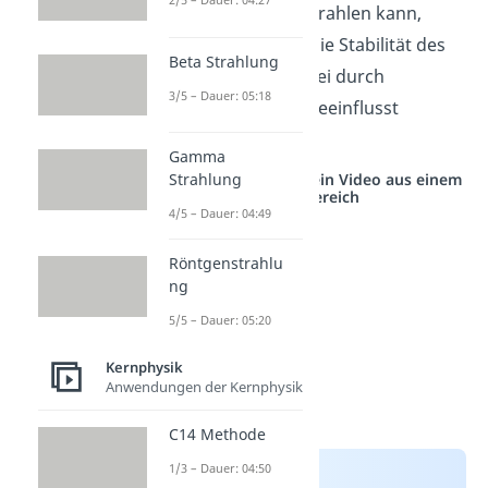
Damit ein
Atomkern
strahlen kann,
muss er instabil sein. Die Stabilität des
Beta Strahlung
Atomkerns
kann hierbei durch
3/5 – Dauer: 05:18
verschiedene Effekte beeinflusst
werden.
Gamma
Strahlung
Studyflix vernetzt: Hier ein Video aus einem
anderen Bereich
4/5 – Dauer: 04:49
Röntgenstrahlu
ng
5/5 – Dauer: 05:20
Kernphysik
Anwendungen der Kernphysik
C14 Methode
1/3 – Dauer: 04:50