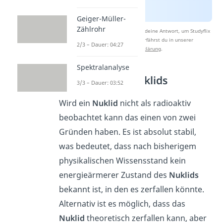
Geiger-Müller-
Zählrohr
Nach Beantwortung speichern wir deine Antwort, um Studyflix
zu verbessern. Mehr dazu erfährst du in unserer
2/3 – Dauer: 04:27
Datenschutzerklärung
.
Spektralanalyse
Stabilität des Nuklids
3/3 – Dauer: 03:52
Wird ein
Nuklid
nicht als radioaktiv
beobachtet kann das einen von zwei
Gründen haben. Es ist absolut stabil,
was bedeutet, dass nach bisherigem
physikalischen Wissensstand kein
energieärmerer Zustand des
Nuklids
bekannt ist, in den es zerfallen könnte.
Alternativ ist es möglich, dass das
Nuklid
theoretisch zerfallen kann, aber