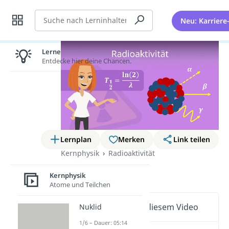
Suche
Neu: Karriere
Lernen lohnt sich!
Entdecke hier deine Chancen.
Lernplan
Merken
Link teilen
Kernphysik
Radioaktivität
Radioaktivität
Kernphysik
Atome und Teilchen
Wichtige Inhalte in diesem Video
Nuklid
1/6 – Dauer: 05:14