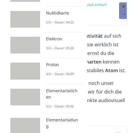
Radioaktivität einfach
erklärt
Nuklidkarte
(00:11)
2/6 – Dauer: 04:22
Was es mit der
Radioaktivität
auf sich
Elektron
hat und wie gefährlich sie wirklich ist
3/6 – Dauer: 05:26
erfährst du hier. Dazu lernst du die
verschiedenen
Strahlenarten
kennen
Proton
und was eigentlich ein stabiles
Atom
ist.
4/6 – Dauer: 04:09
Schau dir auf jeden Fall noch unser
Elementarteilch
Video
an.
Darin haben wir für dich die
en
wichtigsten Themenpunkte audiovisuell
5/6 – Dauer: 05:40
aufbereitet.
Elementarladun
g