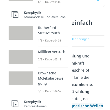
Inhaltsübersicht
6/6 – Dauer: 05:09
Kernphysik
Atommodelle und -Versuche
Radioaktivität einfach
Rutherford
erklärt
Streuversuch
zur Stelle im Video springen
1/3 – Dauer: 04:31
(00:11)
Millikan Versuch
Meistens werden
Strahlung
und
2/3 – Dauer: 05:18
Radioaktivität
mit
Atomkraft
gleichgesetzt. Jedoch beschreibt
Brownsche
Radioaktivität
in erster Linie die
Molekularbewe
gung
Eigenschaft instabiler
Atomkerne
,
spontan
ionisierende
Strahlung
3/3 – Dauer: 04:57
auszusenden. Das bedeutet, dass
Kernphysik
Energie
als
elektromagnetische
Wellen
Kernreaktionen