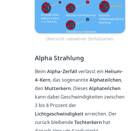
Übersicht radiaktiver Zerfallsarten.
Alpha Strahlung
Beim
Alpha
–
Zerfall
verlässt ein
Helium
–
4
–
Kern
, das sogenannte
Alphateilchen
,
den
Mutterkern
. Dieses
Alphateilchen
kann dabei Geschwindigkeiten zwischen
3 bis 8 Prozent der
Lichtgeschwindigkeit
erreichen. Der
zurück bleibende
Tochterkern
hat
danach eine um 4 reduzierte