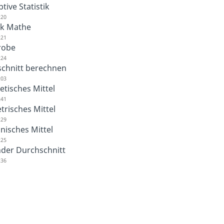
tive Statistik
:20
tik Mathe
:21
robe
:24
chnitt berechnen
:03
etisches Mittel
:41
risches Mittel
:29
isches Mittel
:25
nder Durchschnitt
:36