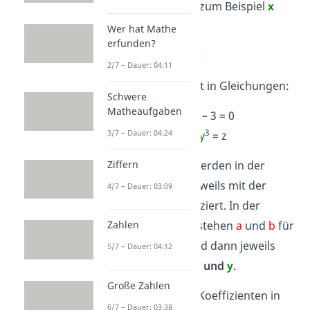
variablen
Zahl, wie zum Beispiel
x
multiplizierst:
Wer hat Mathe
erfunden?
3
x
2/7 – Dauer: 04:11
Sie begegnen dir oft in Gleichungen:
Schwere
Matheaufgaben
3
7
x
+
2
x
– 3 = 0
3
3
3/7 – Dauer: 04:24
a
x
+
b
y
= z
Die
Koeffizienten
werden in der
Ziffern
ersten Gleichung jeweils mit der
4/7 – Dauer: 03:09
Variablen
x
multipliziert. In der
zweiten Gleichung stehen
a
und
b
für
Zahlen
feste Zahlen. Sie sind dann jeweils
5/7 – Dauer: 04:12
Koeffizienten von
x
und
y
.
Große Zahlen
Gut zu wissen:
Für Koeffizienten in
6/7 – Dauer: 03:38