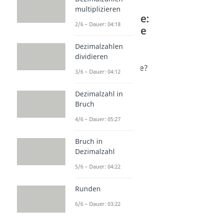
multiplizieren
Weitere Inhalte:
2/6 – Dauer: 04:18
Mathematische
Grundlagen
Dezimalzahlen
dividieren
Variablen
Was ist eine Variable?
3/6 – Dauer: 04:12
Dauer: 04:02
Koeffizient
Dezimalzahl in
Dauer: 02:05
Bruch
4/6 – Dauer: 05:27
Bruch in
Dezimalzahl
5/6 – Dauer: 04:22
Runden
6/6 – Dauer: 03:22