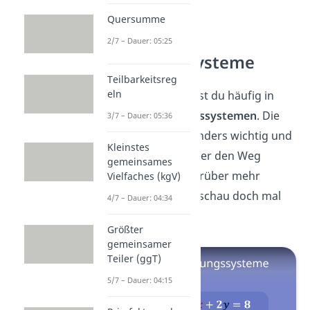
Quersumme
Lineare
2/7 – Dauer: 05:25
Gleichungssysteme
Teilbarkeitsreg
eln
Koeffizienten
findest du häufig in
linearen Gleichungssystemen
. Die
3/7 – Dauer: 05:36
sind in Mathe besonders wichtig und
Kleinstes
werden dir öfter über den Weg
gemeinsames
laufen. Wenn du darüber mehr
Vielfaches (kgV)
wissen willst, dann schau doch mal
4/7 – Dauer: 04:34
hier
vorbei.
Größter
gemeinsamer
Teiler (ggT)
5/7 – Dauer: 04:15