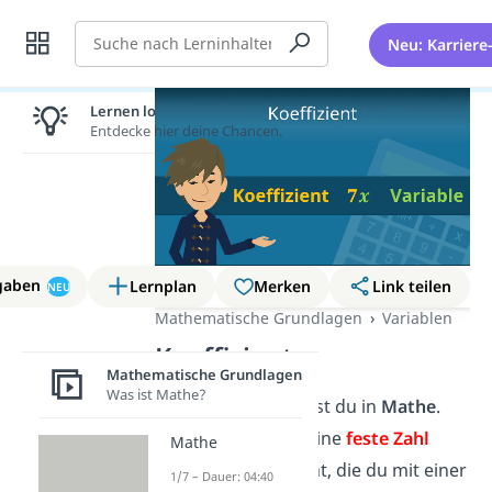
Suche
Neu: Karriere
Lernen lohnt sich!
Entdecke hier deine Chancen.
gaben
Lernplan
Merken
Link teilen
NEU
Mathematische Grundlagen
Variablen
Koeffizient
Mathematische Grundlagen
Was ist Mathe?
Koeffizienten
findest du in
Mathe
.
Generell ist damit eine
feste Zahl
Mathe
(Konstante) gemeint, die du mit einer
1/7 – Dauer: 04:40