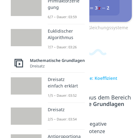
Primfaktorzerle
gung
6/7 – Dauer: 03:59
Zum Video: Lineare Gleichungssysteme
Euklidischer
Algorithmus
7/7 – Dauer: 03:26
Mathematische Grundlagen
Dreisatz
zur Videoseite: Koeffizient
Dreisatz
einfach erklärt
1/5 – Dauer: 03:52
Beliebte Inhalte aus dem Bereich
Mathematische Grundlagen
Dreisatz
2/5 – Dauer: 03:54
Potenze
Zehnerp
Negative
n
otenzen
Potenze
Antiproportiona
Dauer: 03:52
Dauer: 04:43