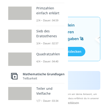
Primzahlen
einfach erklärt
2/4 – Dauer: 04:59
Jetzt neu: Teste dein
Sieb des
Wissen mit unseren
Eratosthenes
kostenlosen Aufgaben 🚀
3/4 – Dauer: 02:57
Aufgaben entdecken
Quadratzahlen
4/4 – Dauer: 04:40
Mathematische Grundlagen
Teilbarkeit
Teiler und
Vielfache
Nach Beantwortung speichern wir deine Antwort, um
Studyflix zu verbessern. Mehr dazu erfährst du in unserer
1/7 – Dauer: 03:34
Datenschutzerklärung
.