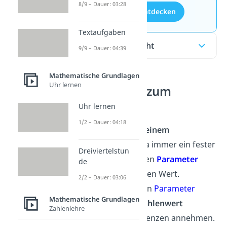
8/9 – Dauer: 03:28
Aufgaben entdecken
Textaufgaben
Inhaltsübersicht
9/9 – Dauer: 04:39
Mathematische Grundlagen
Uhr lernen
Unterschied zum
Parameter
Uhr lernen
1/2 – Dauer: 04:18
Im
Unterschied zu einem
Koeffizienten
, der ja immer ein fester
Dreiviertelstun
Zahlenwert ist, haben
Parameter
de
keinen fest gewählten Wert.
2/2 – Dauer: 03:06
Stattdessen kann ein
Parameter
Mathematische Grundlagen
einen
beliebigen Zahlenwert
Zahlenlehre
innerhalb seiner Grenzen annehmen.