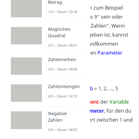
Betrag
Die Grenzen können zum Beispiel
1/6 – Dauer: 03:18
„alle Zahlen von 1 bis 9“ sein oder
auch „alle positiven Zahlen“. Wenn
Magisches
keine Grenze
angegeben ist, kannst
Quadrat
du tatsächlich eine vollkommen
2/6 – Dauer: 04:01
beliebige Zahl
für den
Parameter
Zahlenreihen
wählen.
3/6 – Dauer: 04:06
Ein Beispiel:
Zahlenmengen
3
x
+
b
, wobei
b
= 1, 2, …, 5
4/6 – Dauer: 04:10
Die
3
ist der
Koeffizient
der
Variable
x
. Das
b
ist ein
Parameter
, für den du
Negative
einen beliebigen Wert zwischen 1 und
Zahlen
5 wählen kannst.
5/6 – Dauer: 04:55