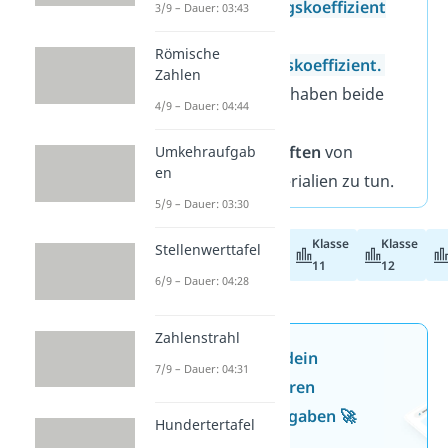
Wärmedurchgangskoeffizient
3/9 – Dauer: 03:43
und der
Römische
Wärmeübergangskoeffizient.
Zahlen
Die Koeffizienten haben beide
4/9 – Dauer: 04:44
etwas mit den
Wärmeeigenschaften
von
Umkehraufgab
en
bestimmten Materialien zu tun.
5/9 – Dauer: 03:30
Klasse
Klasse
Stellenwerttafel
Abiturvorbereitung
11
12
6/9 – Dauer: 04:28
Zahlenstrahl
Jetzt neu: Teste dein
7/9 – Dauer: 04:31
Wissen mit unseren
kostenlosen Aufgaben 🚀
Hundertertafel