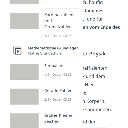
Mathe verwendest du häufig
Buchstaben vom Anfang des
Kardinalzahlen
Alphabets
(a, b, c, …) und für
und
Variablen
Buchstaben vom Ende
des
Ordinalzahlen
Alphabets
(x, y, z).
7/7 – Dauer: 03:07
Mathematische Grundlagen
Koeffizient in der Physik
Mathe Grundschule
Einmaleins
Du verwendest Koeffizienten
1/9 – Dauer: 04:23
auch in der
Physik
und dem
Ingenieurswesen
. Hier
Gerade Zahlen
beschreiben sie die
2/9 – Dauer: 03:03
Eigenschaften
von Körpern,
Materialien oder Phänomenen.
Größer Kleiner
Beispiele dafür sind der
Zeichen