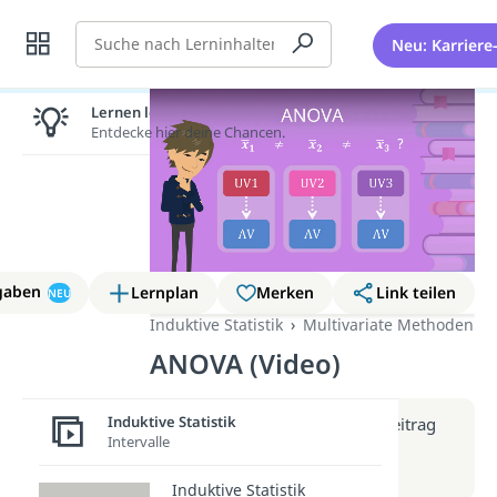
Suche
Neu: Karriere
Lernen lohnt sich!
Entdecke hier deine Chancen.
gaben
Lernplan
Merken
Link teilen
NEU
Induktive Statistik
Multivariate Methoden
ANOVA (Video)
Induktive Statistik
Weitere Infos erhältst du im Beitrag
Intervalle
zum Video
zum Beitrag: ANOVA
Induktive Statistik