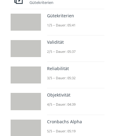
Induktive Statistik
Gütekriterien
Gütekriterien
MANOVA
Bonferro
Faktoren
1/5 – Dauer: 05:41
Dauer: 03:05
ni
analyse
Korrektu
Dauer: 04:40
Validität
r
Dauer: 04:21
2/5 – Dauer: 05:37
Reliabilität
3/5 – Dauer: 05:32
Objektivität
4/5 – Dauer: 04:39
Cronbachs Alpha
5/5 – Dauer: 05:19