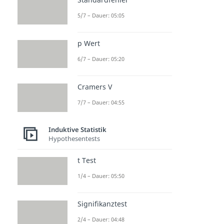
Multivariate Methoden
5/7 – Dauer: 05:05
ANOVA
Dauer: 04:11
MANOVA
p Wert
Dauer: 03:05
6/7 – Dauer: 05:20
Bonferroni Korrektur
Dauer: 04:21
Faktorenanalyse
Cramers V
Dauer: 04:40
Hauptkomponentenanalyse
7/7 – Dauer: 04:55
Dauer: 05:20
Strukturgleichungsmodell
Induktive Statistik
Dauer: 05:46
Hypothesentests
t Test
1/4 – Dauer: 05:50
Signifikanztest
2/4 – Dauer: 04:48