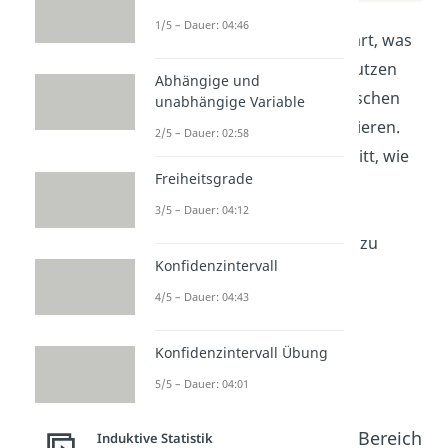
1/5 – Dauer: 04:46
In diesem Video wird dir erklärt, was
ANOVA ist und wie du es benutzen
Abhängige und
kannst, um Unterschiede zwischen
unabhängige Variable
mehreren Gruppen zu analysieren.
2/5 – Dauer: 02:58
Wir zeigen dir Schritt für Schritt, wie
Freiheitsgrade
du ANOVA durchführst und
3/5 – Dauer: 04:12
interpretierst, um fundierte
statistische Aussagen treffen zu
Konfidenzintervall
können.
4/5 – Dauer: 04:43
Konfidenzintervall Übung
5/5 – Dauer: 04:01
Beliebte Inhalte aus dem Bereich
Induktive Statistik