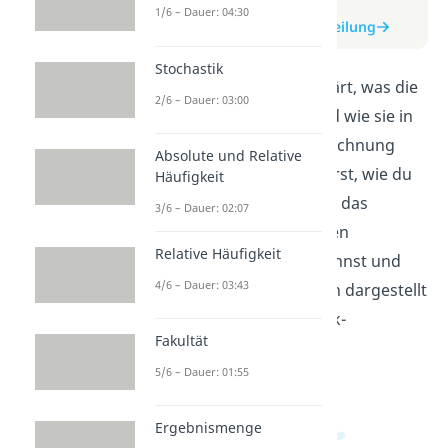
zum Video
1/6 – Dauer: 04:30
zum Beitrag: Bernoulliverteilung
Stochastik
In diesem Video wird erklärt, was die
2/6 – Dauer: 03:00
Bernoulliverteilung ist und wie sie in
der Wahrscheinlichkeitsrechnung
Absolute und Relative
verwendet wird. Du erfährst, wie du
Häufigkeit
die Wahrscheinlichkeit für das
3/6 – Dauer: 02:07
Eintreten eines bestimmten
Relative Häufigkeit
Ereignisses berechnen kannst und
4/6 – Dauer: 03:43
wie die Verteilung grafisch dargestellt
wird. Ideal für Mathematik-
Fakultät
Einsteiger!
5/6 – Dauer: 01:55
Ergebnismenge