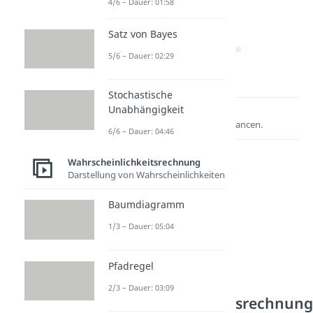
4/6 – Dauer: 01:58
Satz von Bayes
5/6 – Dauer: 02:29
Stochastische
Unabhängigkeit
Lernen lohnt sich!
Entdecke hier deine Chancen.
6/6 – Dauer: 04:46
Wahrscheinlichkeitsrechnung
Darstellung von Wahrscheinlichkeiten
Baumdiagramm
1/3 – Dauer: 05:04
Pfadregel
Weitere Inhalte:
2/3 – Dauer: 03:09
Wahrscheinlichkeitsrechnun