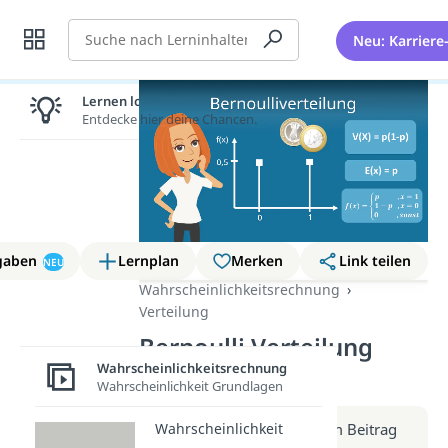
Suche
Neu: Karriere
Lernen lohnt sich!
Entdecke hier deine Chancen.
gaben
Lernplan
Merken
Link teilen
NEU
Wahrscheinlichkeitsrechnung
Verteilung
Bernoulli Verteilung
Wahrscheinlichkeitsrechnung
(Video)
Wahrscheinlichkeit Grundlagen
Wahrscheinlichkeit
Weitere Infos erhältst du im Beitrag