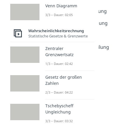
Verteilung
Venn Diagramm
Wahrscheinlichkeitsrechnung
3/3 – Dauer: 02:05
Dauer: 04:47
Wahrscheinlichkeitsverteilung
Dauer: 05:32
Wahrscheinlichkeitsrechnung
Bernoulliverteilung
Statistische Gesetze & Grenzwerte
Dauer: 03:52
Hypergeometrische Verteilung
Zentraler
Dauer: 02:23
Grenzwertsatz
Geometrische Verteilung
1/3 – Dauer: 02:42
Dauer: 02:36
Poissonverteilung
Gesetz der großen
Dauer: 01:54
Diskrete Gleichverteilung
Zahlen
Dauer: 03:44
2/3 – Dauer: 04:22
Tschebyscheff
Ungleichung
3/3 – Dauer: 03:32