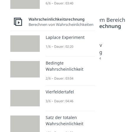
6/6 – Dauer: 03:40
Beliebte Inhalte aus dem Bereich
Wahrscheinlichkeitsrechnung
Berechnen von Wahrscheinlichkeiten
Wahrscheinlichkeitsrechnung
Laplace Experiment
Hyperge
Geometr
Poissonv
1/6 – Dauer: 02:20
ometrisc
ische
erteilung
he
Verteilun
Dauer: 01:54
Bedingte
Verteilun
g
Wahrscheinlichkeit
g
Dauer: 02:36
2/6 – Dauer: 03:04
Dauer: 02:23
Vierfeldertafel
3/6 – Dauer: 04:46
Satz der totalen
Wahrscheinlichkeit