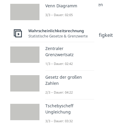
Wahrscheinlichkeit Grundlagen
Venn Diagramm
Wahrscheinlichkeit
3/3 – Dauer: 02:05
Dauer: 04:30
Stochastik
Dauer: 03:00
Wahrscheinlichkeitsrechnung
Absolute und Relative Häufigkeit
Statistische Gesetze & Grenzwerte
Dauer: 02:07
Relative Häufigkeit
Zentraler
Dauer: 03:43
Grenzwertsatz
Fakultät
1/3 – Dauer: 02:42
Dauer: 01:55
Ergebnismenge
Gesetz der großen
Dauer: 03:40
Zahlen
2/3 – Dauer: 04:22
Tschebyscheff
Ungleichung
3/3 – Dauer: 03:32