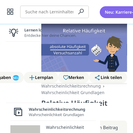
Suche
Neu: Karriere
Lernen lohnt sich!
Entdecke hier deine Chancen.
gaben
Lernplan
Merken
Link teilen
NEU
Wahrscheinlichkeitsrechnung
Wahrscheinlichkeit Grundlagen
Relative Häufigkeit
Wahrscheinlichkeitsrechnung
(Video)
Wahrscheinlichkeit Grundlagen
Wahrscheinlichkeit
Weitere Infos erhältst du im Beitrag