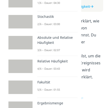
zum Video
1/6 – Dauer: 04:30
zum Beitrag: Relative Häufigkeit
Stochastik
In diesem Video wird dir erklärt, wie
2/6 – Dauer: 03:00
du die relative Häufigkeit von
Ereignissen berechnen kannst. Du
Absolute und Relative
lernst, wie du die Anzahl der
Häufigkeit
günstigen Fälle durch die
3/6 – Dauer: 02:07
Gesamtanzahl der Fälle teilst, um die
Relative Häufigkeit
Wahrscheinlichkeit eines Ereignisses
4/6 – Dauer: 03:43
zu bestimmen. Das Ganze wird
einfach und verständlich erklärt.
Fakultät
5/6 – Dauer: 01:55
Ergebnismenge