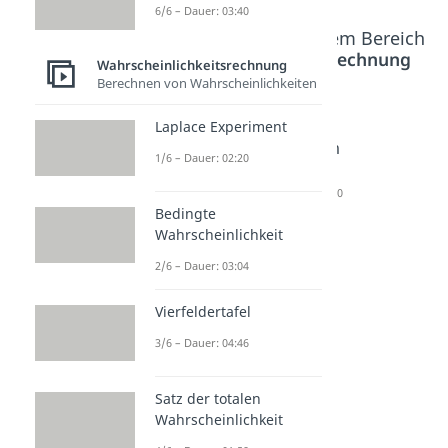
6/6 – Dauer: 03:40
Beliebte Inhalte aus dem Bereich
Wahrscheinlichkeitsrechnung
Wahrscheinlichkeitsrechnung
Berechnen von Wahrscheinlichkeiten
Fakultät
Ergebnis
Laplace
Laplace Experiment
Dauer: 01:55
menge
Experim
1/6 – Dauer: 02:20
Dauer: 03:40
ent
Dauer: 02:20
Bedingte
Wahrscheinlichkeit
2/6 – Dauer: 03:04
Vierfeldertafel
3/6 – Dauer: 04:46
Satz der totalen
Wahrscheinlichkeit