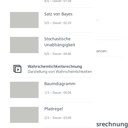
4/6 – Dauer: 01:58
Satz von Bayes
5/6 – Dauer: 02:29
Stochastische
Unabhängigkeit
Lernen lohnt sich!
Entdecke hier deine Chancen.
6/6 – Dauer: 04:46
Wahrscheinlichkeitsrechnung
Darstellung von Wahrscheinlichkeiten
Baumdiagramm
1/3 – Dauer: 05:04
Pfadregel
Weitere Inhalte:
2/3 – Dauer: 03:09
Wahrscheinlichkeitsrechnun