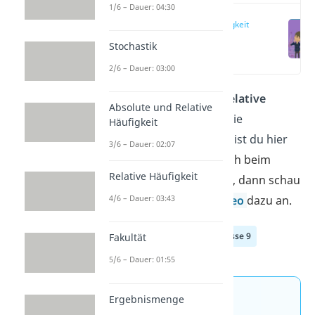
1/6 – Dauer: 04:30
Relative Häufigkeit
einfach erklärt
Stochastik
(00:12)
2/6 – Dauer: 03:00
Du willst wissen, was die
relative
Absolute und Relative
Häufigkeit
ist und wie du sie
Häufigkeit
berechnen kannst? Dann bist du hier
3/6 – Dauer: 02:07
genau richtig!
Wenn du dich beim
Relative Häufigkeit
Lernen lieber zurücklehnst, dann schau
dir doch einfach unser
Video
dazu an.
4/6 – Dauer: 03:43
Klasse 7
Klasse 8
Klasse 9
Fakultät
5/6 – Dauer: 01:55
Ergebnismenge
Jetzt neu: Teste dein