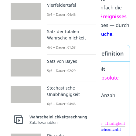
Vierfeldertafel
berechnen, teilst du also einfach die
3/6 – Dauer: 04:46
Anzahl eines bestimmten Ereignisses
— hier das
Treffen
des Korbes — durch
Satz der totalen
die Anzahl der
Gesamtversuche
.
Wahrscheinlichkeit
4/6 – Dauer: 01:58
Relative Häufigkeit: Definition
Satz von Bayes
Um die
relative Häufigkeit
5/6 – Dauer: 02:29
berechnen, teilst du die
absolute
Häufigkeit
durch die
Stochastische
Unabhängigkeit
Versuchsanzahl
, also die Anzahl
aller Häufigkeiten.
6/6 – Dauer: 04:46
Wahrscheinlichkeitsrechnung
Zufallsvariablen
Diskrete