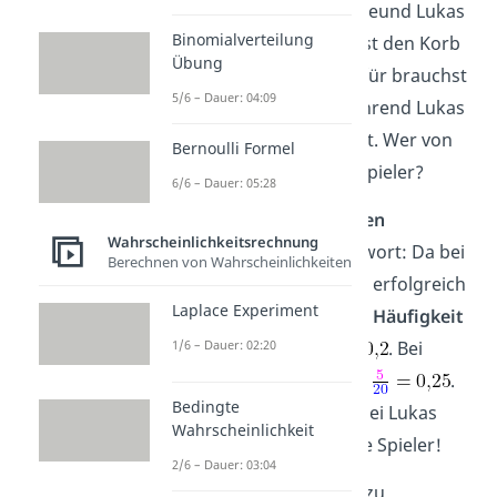
Stell dir vor, du und dein Freund Lukas
Binomialverteilung
spielen Basketball. Du triffst den Korb
Übung
8
Mal, Lukas nur
5
Mal. Dafür brauchst
5/6 – Dauer: 04:09
du ganze
40
Versuche, während Lukas
nur
20
Anläufe benötigt hat. Wer von
Bernoulli Formel
euch ist jetzt der bessere Spieler?
6/6 – Dauer: 05:28
Das Berechnen der
relativen
Wahrscheinlichkeitsrechnung
Häufigkeit
gibt dir die Antwort: Da bei
Berechnen von Wahrscheinlichkeiten
dir nur
8
von
40
Versuchen erfolgreich
Laplace Experiment
waren, beträgt die
relative Häufigkeit
1/6 – Dauer: 02:20
eines Treffers
bei dir
. Bei
Lukas liegt sie dagegen bei
.
Bedingte
Da die relative Häufigkeit bei Lukas
Wahrscheinlichkeit
höher ist, ist er der bessere Spieler!
2/6 – Dauer: 03:04
Um die relative Häufigkeit zu