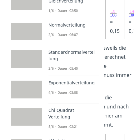
Gleichverteilung
1/6 – Dauer: 02:50
relative
Häufigkeit h
=
=
=
Normalverteilung
0,12
0,15
0,14
2/6 – Dauer: 06:07
Um zu überprüfen, ob du jeweils die
Standardnormalvertei
relative Häufigkeit richtig berechnet
lung
hast, kannst du ihre Summe
3/6 – Dauer: 05:40
bestimmen. Das Ergebnis muss immer
Exponentialverteilung
1
sein!
4/6 – Dauer: 03:08
In der letzten Zeile wurden die
relativen Häufigkeiten nach und nach
Chi Quadrat
aufaddiert. Du siehst, dass hier am
Verteilung
Ende tatsächlich
1
rauskommt.
5/6 – Dauer: 02:21