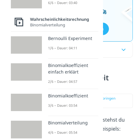
Wissen mit unseren
6/6 – Dauer: 03:40
kostenlosen Aufgaben 🚀
Wahrscheinlichkeitsrechnung
Binomialverteilung
Aufgaben entdecken
Bernoulli Experiment
1/6 – Dauer: 04:11
Inhaltsübersicht
Binomialkoeffizient
einfach erklärt
Relative Häufigkeit
2/6 – Dauer: 04:57
einfach erklärt
Binomialkoeffizient
zur Stelle im Video springen
(00:12)
3/6 – Dauer: 03:54
Die
relative Häufigkeit
verstehst du
Binomialverteilung
am besten anhand eines Beispiels:
4/6 – Dauer: 05:54