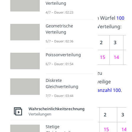
Verteilung
zu behalten.
4/7 – Dauer: 02:23
Stell dir vor, du wirfst einen Würfel
100
Geometrische
Mal und erhältst folgende Verteilung:
Verteilung
5/7 – Dauer: 02:36
Würfelergebnis
1
2
3
4
Poissonverteilung
Anzahl H
12
15
14
1
6/7 – Dauer: 01:54
Um die relative Häufigkeit zu
Diskrete
berechnen, teilst du die jeweilige
Gleichverteilung
Anzahl
durch die
Versuchsanzahl 100
.
7/7 – Dauer: 03:44
Du erhältst dann:
Wahrscheinlichkeitsrechnung
Verteilungen
Würfelergebnis
1
2
3
Stetige
Anzahl H
12
15
14