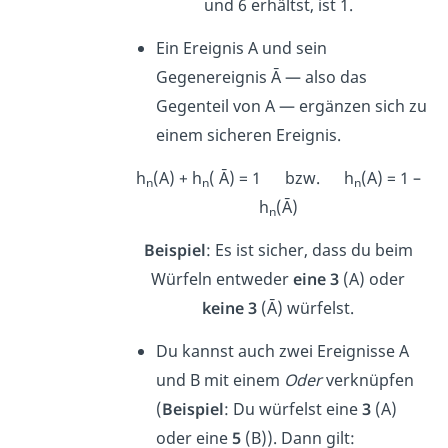
und 6 erhältst, ist 1.
Ein Ereignis A und sein
Gegenereignis Ā — also das
Gegenteil von A — ergänzen sich zu
einem sicheren Ereignis.
h
(A) + h
( Ā) = 1 bzw. h
(A) = 1 –
n
n
n
h
(Ā)
n
Beispiel
: Es ist sicher, dass du beim
Würfeln entweder
eine 3
(A) oder
keine 3
(Ā) würfelst.
Du kannst auch zwei Ereignisse A
und B mit einem
Oder
verknüpfen
(
Beispiel
: Du würfelst eine
3
(A)
oder eine
5
(B)). Dann gilt: