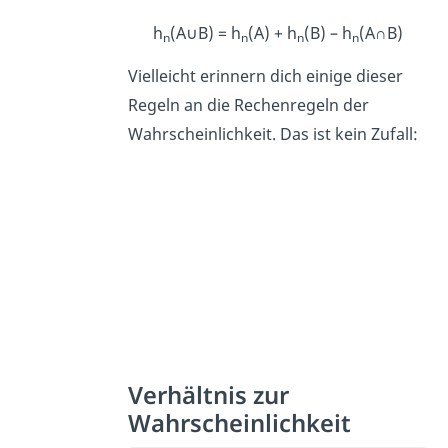
h
(A∪B) = h
(A) + h
(B) – h
(A∩B)
n
n
n
n
Vielleicht erinnern dich einige dieser
Regeln an die Rechenregeln der
Wahrscheinlichkeit. Das ist kein Zufall:
Verhältnis zur
Wahrscheinlichkeit