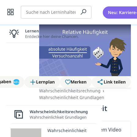
Suche
Neu: Karriere
Lernen lohnt sich!
Entdecke hier deine Chancen.
gaben
Lernplan
Merken
Link teilen
NEU
Wahrscheinlichkeitsrechnung
Wahrscheinlichkeit Grundlagen
Relative Häufigkeit
Wahrscheinlichkeitsrechnung
Wahrscheinlichkeit Grundlagen
Wichtige Inhalte in diesem Video
Wahrscheinlichkeit