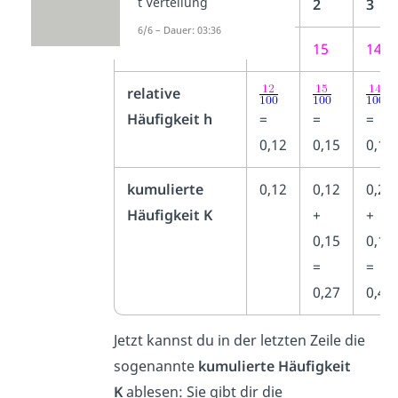
t Verteilung
Würfelergebnis
1
2
3
6/6 – Dauer: 03:36
Anzahl H
12
15
14
relative
Häufigkeit h
=
=
=
0,12
0,15
0,14
kumulierte
0,12
0,12
0,27
Häufigkeit K
+
+
0,15
0,14
=
=
0,27
0,41
Jetzt kannst du in der letzten Zeile die
sogenannte
kumulierte Häufigkeit
K
ablesen: Sie gibt dir die