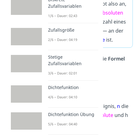
Die relative Häufigkeit gibt also an,
Zufallsvariablen
wie groß der Anteil der
absoluten
1/6 – Dauer: 02:43
Häufigkeit
— also der Anzahl eines
Zufallsgröße
bestimmten Ereignisses — an der
Gesamtzahl der Versuche
ist.
2/6 – Dauer: 04:19
Stetige
Mathematisch kannst du die
Formel
Zufallsvariablen
der relativen Häufigkeit so
3/6 – Dauer: 02:01
aufschreiben:
Dichtefunktion
4/6 – Dauer: 04:10
Dabei bezeichnet A das Ereignis,
n
die
Dichtefunktion Übung
Versuchsanzahl
,
H
die
absolute
und h
die relative Häufigkeit.
5/6 – Dauer: 04:40
Gar nicht so schwer, oder?