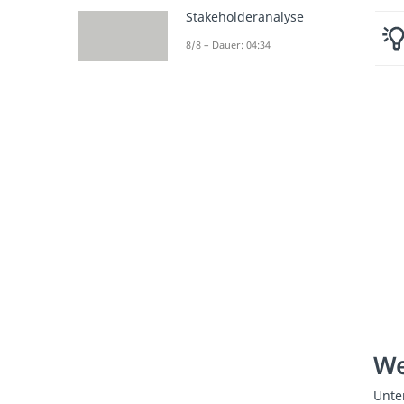
Stakeholderanalyse
8/8 – Dauer: 04:34
We
Unte