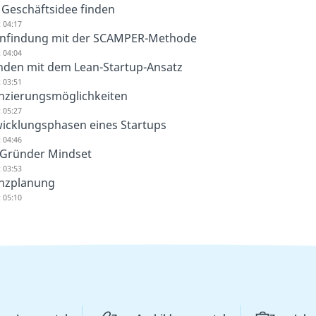
 Geschäftsidee finden
 04:17
enfindung mit der SCAMPER-Methode
 04:04
den mit dem Lean-Startup-Ansatz
 03:51
nzierungsmöglichkeiten
 05:27
icklungsphasen eines Startups
 04:46
 Gründer Mindset
 03:53
nzplanung
 05:10