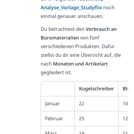
Analyse_Vorlage_Studyflix
noch
einmal genauer anschauen.
Du betrachtest den
Verbrauch an
Büromaterialien
von fünf
verschiedenen Produkten. Dafür
stellst du dir eine Übersicht auf, die
nach
Monaten und Artikelart
gegliedert ist.
Kugelschreiber
Bleis
Januar
22
10
Februar
25
12
März
19
11