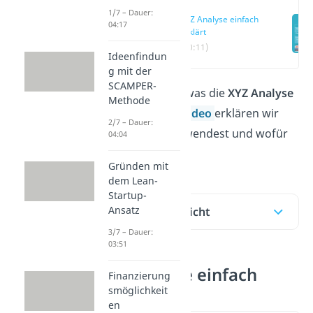
1/7 – Dauer:
XYZ Analyse einfach
04:17
erklärt
(00:11)
Ideenfindun
g mit der
SCAMPER-
Du willst wissen, was die
XYZ Analyse
Methode
ist? Hier und im
Video
erklären wir
2/7 – Dauer:
dir, wie du sie anwendest und wofür
04:04
du sie brauchst.
Gründen mit
dem Lean-
Startup-
Ansatz
Inhaltsübersicht
3/7 – Dauer:
03:51
XYZ Analyse einfach
Finanzierung
erklärt
smöglichkeit
en