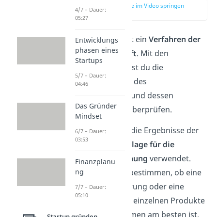
zur Stelle im Video springen
4/7 – Dauer:
(00:11)
05:27
Die XYZ Analyse ist ein
Verfahren der
Entwicklungs
phasen eines
Materialwirtschaft
. Mit den
Startups
Ergebnissen kannst du die
5/7 – Dauer:
Vorhersehbarkeit
des
04:46
Güterverbrauchs und dessen
Das Gründer
Regelmäßigkeit
überprüfen.
Mindset
Genauso werden die Ergebnisse der
6/7 – Dauer:
03:53
Analyse als
Grundlage für die
Beschaffungsplanung
verwendet.
Finanzplanu
Damit kannst du bestimmen, ob eine
ng
just-in-time
Lieferung oder eine
7/7 – Dauer:
05:10
Lagerhaltung
der einzelnen Produkte
für das Unternehmen am besten ist.
Startup gründen