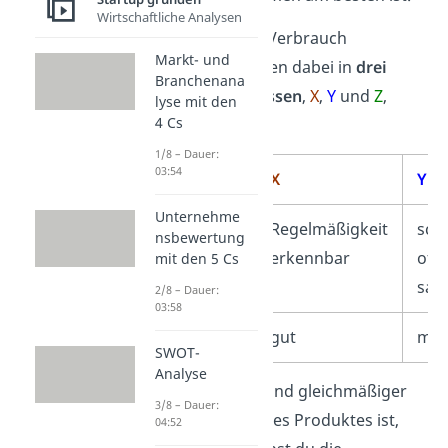
Wirtschaftliche Analysen
Die Güter, die im Verbrauch
Markt- und
schwanken, werden dabei in
drei
Branchenana
verschiedene Klassen
,
X
,
Y
und
Z
,
lyse mit den
4 Cs
unterteilt.
1/8 – Dauer:
03:54
X
Y
Unternehme
Verbrauch
Regelmäßigkeit
sch
nsbewertung
erkennbar
oft
mit den 5 Cs
sai
2/8 – Dauer:
03:58
Planbarkeit
gut
mitt
SWOT-
Analyse
Je regelmäßiger
und gleichmäßiger
3/8 – Dauer:
der Verbrauch eines Produktes ist,
04:52