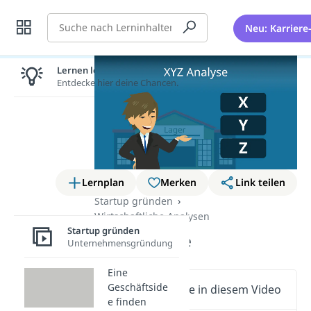
Suche
Neu: Karriere
Lernen lohnt sich!
Entdecke hier deine Chancen.
Lernplan
Merken
Link teilen
Startup gründen
Wirtschaftliche Analysen
Startup gründen
XYZ Analyse
Unternehmensgründung
Eine
Geschäftside
Wichtige Inhalte in diesem Video
e finden