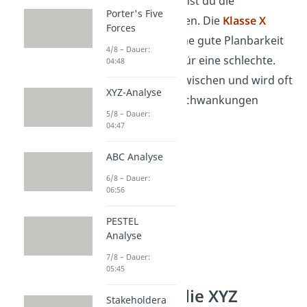
desto besser
kannst du die
Porter's Five
Beschaffung planen. Die
Klasse X
Forces
steht dabei für eine gute Planbarkeit
4/8 – Dauer:
und die
Klasse Z
für eine schlechte.
04:48
Klasse Y
liegt dazwischen und wird oft
XYZ-Analyse
durch saisonale Schwankungen
5/8 – Dauer:
ausgelöst
.
04:47
ABC Analyse
6/8 – Dauer:
06:56
PESTEL
Analyse
7/8 – Dauer:
05:45
Warum ist die XYZ
Stakeholdera