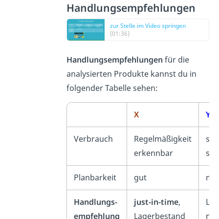
Handlungsempfehlungen
zur Stelle im Video springen
(01:36)
Handlungsempfehlungen
für die
analysierten Produkte kannst du in
folgender Tabelle sehen:
X
Y
Verbrauch
Regelmäßigkeit
sch
erkennbar
sai
Planbarkeit
gut
mit
Handlungs-
just-in-time
,
Lag
empfehlung
Lagerbestand
na