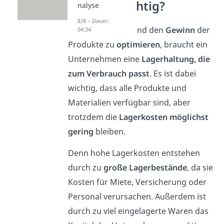
Analyse wichtig?
nalyse
8/8 – Dauer:
Um den
Verkauf
und den
Gewinn
der
04:34
Produkte zu
optimieren
, braucht ein
Unternehmen eine
Lagerhaltung, die
zum Verbrauch passt
. Es ist dabei
wichtig, dass alle Produkte und
Materialien verfügbar sind, aber
trotzdem die
Lagerkosten möglichst
gering
bleiben.
Denn hohe Lagerkosten entstehen
durch zu
große Lagerbestände
, da sie
Kosten für Miete, Versicherung oder
Personal verursachen. Außerdem ist
durch zu viel eingelagerte Waren das