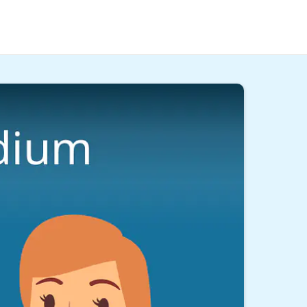
g möglich macht. Hier
und im
Video
erfährst du